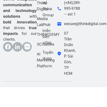
Think
Về
(+84)289-
communication
995-9788
Digital
Think
and technology
– ext 1
Group
solutions
with
Media
bold innovation
wecare@thinkdigital.com
Lab
Phát
that drives
true
triển
impacts
for our
07
THINKDEMY
bền
clients.
Trần
vững
XCreative
Doãn
Khanh,
Tuyển
AI
P. Sài
dụng
Marketing
Gòn,
Platform
TP.
HCM