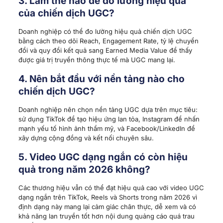
3. Làm thế nào để đo lường hiệu quả
của chiến dịch UGC?
Doanh nghiệp có thể đo lường hiệu quả chiến dịch UGC
bằng cách theo dõi Reach, Engagement Rate, tỷ lệ chuyển
đổi và quy đổi kết quả sang Earned Media Value để thấy
được giá trị truyền thông thực tế mà UGC mang lại.
4. Nên bắt đầu với nền tảng nào cho
chiến dịch UGC?
Doanh nghiệp nên chọn nền tảng UGC dựa trên mục tiêu:
sử dụng TikTok để tạo hiệu ứng lan tỏa, Instagram để nhấn
mạnh yếu tố hình ảnh thẩm mỹ, và Facebook/LinkedIn để
xây dựng cộng đồng và kết nối chuyên sâu.
5. Video UGC dạng ngắn có còn hiệu
quả trong năm 2026 không?
Các thương hiệu vẫn có thể đạt hiệu quả cao với video UGC
dạng ngắn trên TikTok, Reels và Shorts trong năm 2026 vì
định dạng này mang lại cảm giác chân thực, dễ xem và có
khả năng lan truyền tốt hơn nội dung quảng cáo quá trau