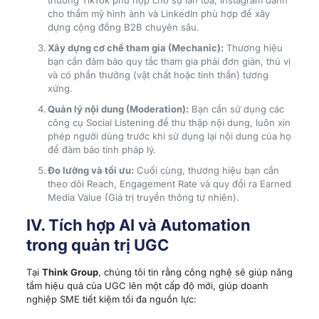
thường TikTok phù hợp cho sự lan tỏa, Instagram dành
cho thẩm mỹ hình ảnh và LinkedIn phù hợp để xây
dựng cộng đồng B2B chuyên sâu.
Xây dựng cơ chế tham gia (Mechanic):
Thương hiệu
bạn cần đảm bảo quy tắc tham gia phải đơn giản, thú vị
và có phần thưởng (vật chất hoặc tinh thần) tương
xứng.
Quản lý nội dung (Moderation):
Bạn cần sử dụng các
công cụ Social Listening để thu thập nội dung, luôn xin
phép người dùng trước khi sử dụng lại nội dung của họ
để đảm bảo tính pháp lý.
Đo lường và tối ưu:
Cuối cùng, thương hiệu bạn cần
theo dõi Reach, Engagement Rate và quy đổi ra Earned
Media Value (Giá trị truyền thông tự nhiên).
IV. Tích hợp AI và Automation
trong quản trị UGC
Tại
Think Group
, chúng tôi tin rằng công nghệ sẽ giúp nâng
tầm hiệu quả của UGC lên một cấp độ mới, giúp doanh
nghiệp SME tiết kiệm tối đa nguồn lực: