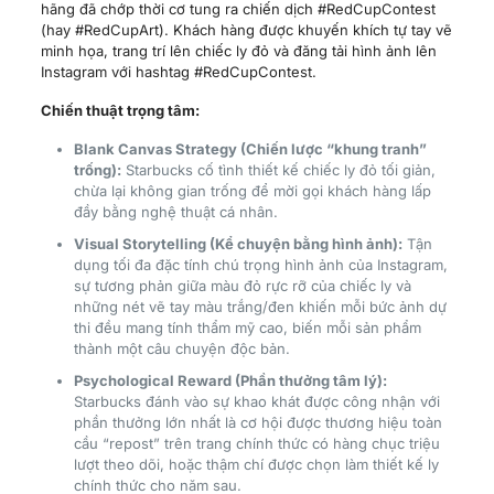
hãng đã chớp thời cơ tung ra chiến dịch #RedCupContest
(hay #RedCupArt). Khách hàng được khuyến khích tự tay vẽ
minh họa, trang trí lên chiếc ly đỏ và đăng tải hình ảnh lên
Instagram với hashtag #RedCupContest.
Chiến thuật trọng tâm:
Blank Canvas Strategy (Chiến lược “khung tranh”
trống):
Starbucks cố tình thiết kế chiếc ly đỏ tối giản,
chừa lại không gian trống để mời gọi khách hàng lấp
đầy bằng nghệ thuật cá nhân.
Visual Storytelling (Kể chuyện bằng hình ảnh):
Tận
dụng tối đa đặc tính chú trọng hình ảnh của Instagram,
sự tương phản giữa màu đỏ rực rỡ của chiếc ly và
những nét vẽ tay màu trắng/đen khiến mỗi bức ảnh dự
thi đều mang tính thẩm mỹ cao, biến mỗi sản phẩm
thành một câu chuyện độc bản.
Psychological Reward (Phần thưởng tâm lý):
Starbucks đánh vào sự khao khát được công nhận với
phần thưởng lớn nhất là cơ hội được thương hiệu toàn
cầu “repost” trên trang chính thức có hàng chục triệu
lượt theo dõi, hoặc thậm chí được chọn làm thiết kế ly
chính thức cho năm sau.