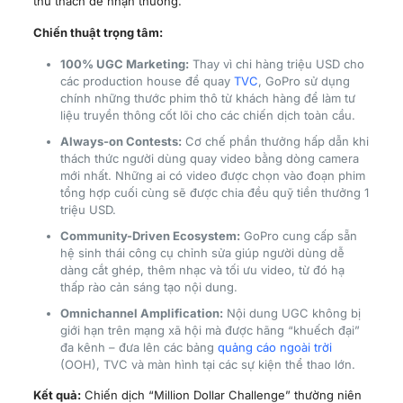
thử thách để nhận thưởng.
Chiến thuật trọng tâm:
100% UGC Marketing:
Thay vì chi hàng triệu USD cho
các production house để quay
TVC
, GoPro sử dụng
chính những thước phim thô từ khách hàng để làm tư
liệu truyền thông cốt lõi cho các chiến dịch toàn cầu.
Always-on Contests:
Cơ chế phần thưởng hấp dẫn khi
thách thức người dùng quay video bằng dòng camera
mới nhất. Những ai có video được chọn vào đoạn phim
tổng hợp cuối cùng sẽ được chia đều quỹ tiền thưởng 1
triệu USD.
Community-Driven Ecosystem:
GoPro cung cấp sẵn
hệ sinh thái công cụ chỉnh sửa giúp người dùng dễ
dàng cắt ghép, thêm nhạc và tối ưu video, từ đó hạ
thấp rào cản sáng tạo nội dung.
Omnichannel Amplification:
Nội dung UGC không bị
giới hạn trên mạng xã hội mà được hãng “khuếch đại”
đa kênh – đưa lên các bảng
quảng cáo ngoài trời
(OOH), TVC và màn hình tại các sự kiện thể thao lớn.
Kết quả:
Chiến dịch “Million Dollar Challenge” thường niên