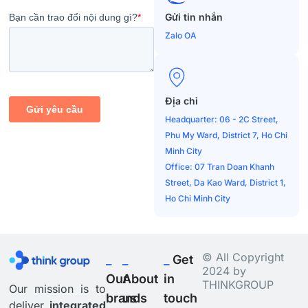
Gửi tin nhắn
Zalo OA
Địa chỉ
Headquarter: 06 - 2C Street,
Phu My Ward, District 7, Ho Chi
Minh City
Office: 07 Tran Doan Khanh
Street, Da Kao Ward, District 1,
Ho Chi Minh City
© All Copyright
_
_
_
Get
2024 by
Our
About
in
THINKGROUP
Our mission is to
brands
us
touch
deliver
integrated