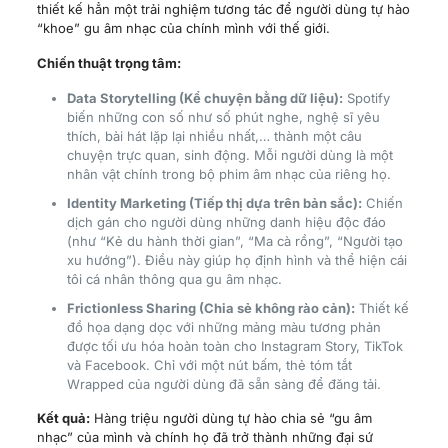
thiết kế hẳn một trải nghiệm tương tác để người dùng tự hào
“khoe” gu âm nhạc của chính mình với thế giới.
Chiến thuật trọng tâm:
Data Storytelling (Kể chuyện bằng dữ liệu):
Spotify
biến những con số như số phút nghe, nghệ sĩ yêu
thích, bài hát lặp lại nhiều nhất,… thành một câu
chuyện trực quan, sinh động. Mỗi người dùng là một
nhân vật chính trong bộ phim âm nhạc của riêng họ.
Identity Marketing (Tiếp thị dựa trên bản sắc):
Chiến
dịch gán cho người dùng những danh hiệu độc đáo
(như “Kẻ du hành thời gian”, “Ma cà rồng”, “Người tạo
xu hướng”). Điều này giúp họ định hình và thể hiện cái
tôi cá nhân thông qua gu âm nhạc.
Frictionless Sharing (Chia sẻ không rào cản):
Thiết kế
đồ họa dạng dọc với những mảng màu tương phản
được tối ưu hóa hoàn toàn cho Instagram Story, TikTok
và Facebook. Chỉ với một nút bấm, thẻ tóm tắt
Wrapped của người dùng đã sẵn sàng để đăng tải.
Kết quả:
Hàng triệu người dùng tự hào chia sẻ “gu âm
nhạc” của mình và chính họ đã trở thành những đại sứ