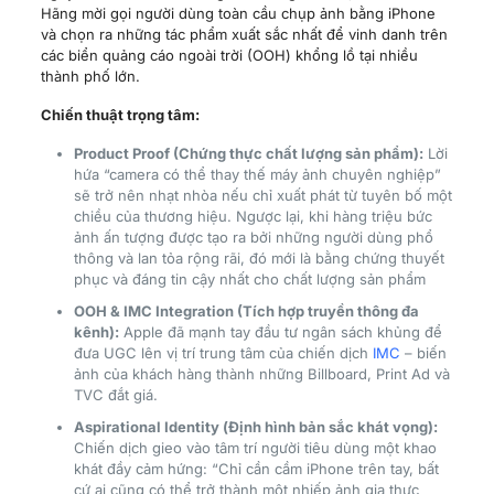
Hãng mời gọi người dùng toàn cầu chụp ảnh bằng iPhone
và chọn ra những tác phẩm xuất sắc nhất để vinh danh trên
các biển quảng cáo ngoài trời (OOH) khổng lồ tại nhiều
thành phố lớn.
Chiến thuật trọng tâm:
Product Proof (Chứng thực chất lượng sản phẩm):
Lời
hứa “camera có thể thay thế máy ảnh chuyên nghiệp”
sẽ trở nên nhạt nhòa nếu chỉ xuất phát từ tuyên bố một
chiều của thương hiệu. Ngược lại, khi hàng triệu bức
ảnh ấn tượng được tạo ra bởi những người dùng phổ
thông và lan tỏa rộng rãi, đó mới là bằng chứng thuyết
phục và đáng tin cậy nhất cho chất lượng sản phẩm
OOH & IMC Integration (Tích hợp truyền thông đa
kênh):
Apple đã mạnh tay đầu tư ngân sách khủng để
đưa UGC lên vị trí trung tâm của chiến dịch
IMC
– biến
ảnh của khách hàng thành những Billboard, Print Ad và
TVC đắt giá.
Aspirational Identity (Định hình bản sắc khát vọng):
Chiến dịch gieo vào tâm trí người tiêu dùng một khao
khát đầy cảm hứng: “Chỉ cần cầm iPhone trên tay, bất
cứ ai cũng có thể trở thành một nhiếp ảnh gia thực