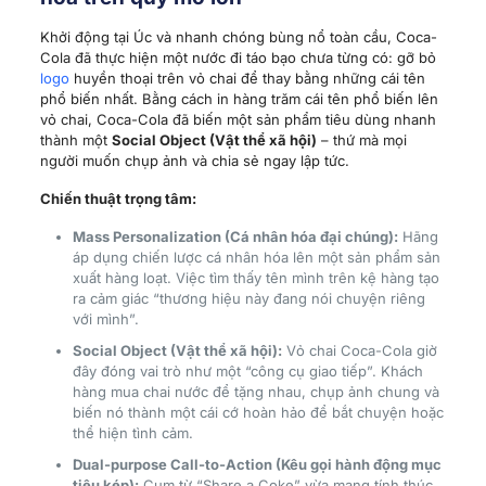
Khởi động tại Úc và nhanh chóng bùng nổ toàn cầu, Coca-
Cola đã thực hiện một nước đi táo bạo chưa từng có: gỡ bỏ
logo
huyền thoại trên vỏ chai để thay bằng những cái tên
phổ biến nhất. Bằng cách in hàng trăm cái tên phổ biến lên
vỏ chai, Coca-Cola đã biến một sản phẩm tiêu dùng nhanh
thành một
Social Object (Vật thể xã hội)
– thứ mà mọi
người muốn chụp ảnh và chia sẻ ngay lập tức.
Chiến thuật trọng tâm:
Mass Personalization (Cá nhân hóa đại chúng):
Hãng
áp dụng chiến lược cá nhân hóa lên một sản phẩm sản
xuất hàng loạt. Việc tìm thấy tên mình trên kệ hàng tạo
ra cảm giác “thương hiệu này đang nói chuyện riêng
với mình”.
Social Object (Vật thể xã hội):
Vỏ chai Coca-Cola giờ
đây đóng vai trò như một “công cụ giao tiếp”. Khách
hàng mua chai nước để tặng nhau, chụp ảnh chung và
biến nó thành một cái cớ hoàn hảo để bắt chuyện hoặc
thể hiện tình cảm.
Dual-purpose Call-to-Action (Kêu gọi hành động mục
tiêu kép):
Cụm từ “Share a Coke” vừa mang tính thúc