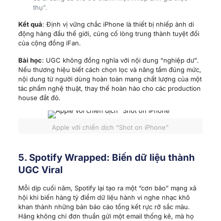
thụ”.
Kết quả
: Định vị vững chắc iPhone là thiết bị nhiếp ảnh di
động hàng đầu thế giới, củng cố lòng trung thành tuyệt đối
của cộng đồng iFan.
Bài học
: UGC không đồng nghĩa với nội dung “nghiệp dư”.
Nếu thương hiệu biết cách chọn lọc và nâng tầm đúng mức,
nội dung từ người dùng hoàn toàn mang chất lượng của một
tác phẩm nghệ thuật, thay thế hoàn hảo cho các production
house đắt đỏ.
Apple với chiến dịch “Shot on iPhone”
5. Spotify Wrapped: Biến dữ liệu thành
UGC Viral
Mỗi dịp cuối năm, Spotify lại tạo ra một “cơn bão” mạng xã
hội khi biến hàng tỷ điểm dữ liệu hành vi nghe nhạc khô
khan thành những bản báo cáo tổng kết rực rỡ sắc màu.
Hãng không chỉ đơn thuần gửi một email thống kê, mà họ