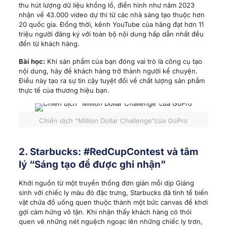
thu hút lượng dữ liệu khổng lồ, điển hình như năm 2023
nhận về 43.000 video dự thi từ các nhà sáng tạo thuộc hơn
20 quốc gia. Đồng thời, kênh YouTube của hãng đạt hơn 11
triệu người đăng ký với toàn bộ nội dung hấp dẫn nhất đều
đến từ khách hàng.
Bài học:
Khi sản phẩm của bạn đóng vai trò là công cụ tạo
nội dung, hãy để khách hàng trở thành người kể chuyện.
Điều này tạo ra sự tin cậy tuyệt đối về chất lượng sản phẩm
thực tế của thương hiệu bạn.
Chiến dịch “Million Dollar Challenge”của GoPro
2. Starbucks: #RedCupContest và tâm
lý “Sáng tạo để được ghi nhận”
Khởi nguồn từ một truyền thống đơn giản mỗi dịp Giáng
sinh với chiếc ly màu đỏ đặc trưng, Starbucks đã tinh tế biến
vật chứa đồ uống quen thuộc thành một bức canvas để khơi
gợi cảm hứng vô tận. Khi nhận thấy khách hàng có thói
quen vẽ những nét nguệch ngoạc lên những chiếc ly trơn,