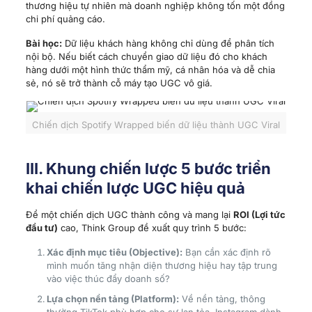
thương hiệu tự nhiên mà doanh nghiệp không tốn một đồng
chi phí quảng cáo.
Bài học:
Dữ liệu khách hàng không chỉ dùng để phân tích
nội bộ. Nếu biết cách chuyển giao dữ liệu đó cho khách
hàng dưới một hình thức thẩm mỹ, cá nhân hóa và dễ chia
sẻ, nó sẽ trở thành cỗ máy tạo UGC vô giá.
Chiến dịch Spotify Wrapped biến dữ liệu thành UGC Viral
III. Khung chiến lược 5 bước triển
khai chiến lược UGC hiệu quả
Để một chiến dịch UGC thành công và mang lại
ROI (Lợi tức
đầu tư)
cao, Think Group đề xuất quy trình 5 bước:
Xác định mục tiêu (Objective):
Bạn cần xác định rõ
mình muốn tăng nhận diện thương hiệu hay tập trung
vào việc thúc đẩy doanh số?
Lựa chọn nền tảng (Platform):
Về nền tảng, thông