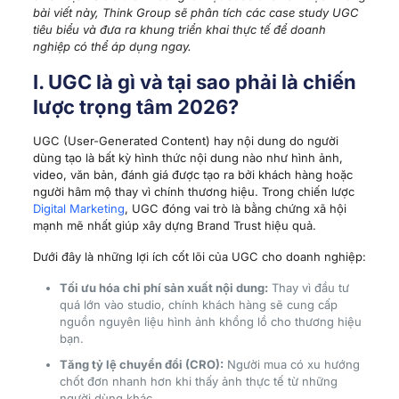
bài viết này, Think Group sẽ phân tích các case study UGC
tiêu biểu và đưa ra khung triển khai thực tế để doanh
nghiệp có thể áp dụng ngay.
I. UGC là gì và tại sao phải là chiến
lược trọng tâm 2026?
UGC (User-Generated Content) hay nội dung do người
dùng tạo là bất kỳ hình thức nội dung nào như hình ảnh,
video, văn bản, đánh giá được tạo ra bởi khách hàng hoặc
người hâm mộ thay vì chính thương hiệu. Trong chiến lược
Digital Marketing
, UGC đóng vai trò là bằng chứng xã hội
mạnh mẽ nhất giúp xây dựng Brand Trust hiệu quả.
Dưới đây là những lợi ích cốt lõi của UGC cho doanh nghiệp:
Tối ưu hóa chi phí sản xuất nội dung:
Thay vì đầu tư
quá lớn vào studio, chính khách hàng sẽ cung cấp
nguồn nguyên liệu hình ảnh khổng lồ cho thương hiệu
bạn.
Tăng tỷ lệ chuyển đổi (CRO):
Người mua có xu hướng
chốt đơn nhanh hơn khi thấy ảnh thực tế từ những
người dùng khác.