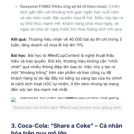
Seasonal FOMO (Hiệu ứng sợ bỏ lỡ theo mùa):
Chiến
dịch gắn liền với khoảng thời gian ngắn hạn cuối năm
và các món nước đặc quyền mùa lễ hội. Điều này tạo ra
sự thôi thúc mạnh mẽ: khách hàng phải mua ngay, vẽ
ngay và chia sẻ ngay trước khi mùa Giáng sinh trôi qua.
Kết quả:
Thương hiệu nhận về 40.000 bài dự thi chỉ trong 3
tuần, tăng doanh số mùa lễ hội lên 11%.
Bài học
: Bài học từ #RedCupContest là nghệ thuật thấu
hiểu và trao quyền. Đôi khi, thương hiệu không cần “nhồi
nhét” quá nhiều thông điệp lên bao bì. Việc chủ ý tạo ra
một “khoảng trống” trên sản phẩm và trao công cụ để
khách hàng tự do lấp đầy nó bằng sự sáng tạo của họ chính
là cách kích hoạt UGC tự nhiên, ít tốn kém nhưng lại mang
đến sức lan tỏa mạnh mẽ nhất.
Starbucks với chiến dịch #RedCupContest mùa giáng sinh
3. Coca-Cola: “Share a Coke” – Cá nhân
hóa trên quy mô lớn