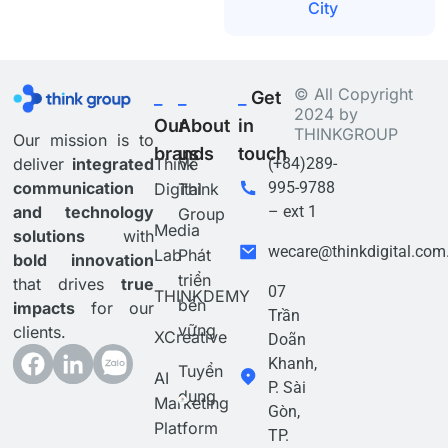
City
© All Copyright
_
_
_
Get
2024 by
Our
About
in
THINKGROUP
Our mission is to
brands
us
touch
deliver
integrated
Think
Về
(+84)289-
communication
995-9788
Digital
Think
and technology
– ext 1
Group
Media
solutions
with
wecare@thinkdigital.com
Lab
Phát
bold innovation
triển
that drives
true
07
THINKDEMY
bền
impacts
for our
Trần
vững
clients.
XCreative
Doãn
Khanh,
Tuyển
AI
P. Sài
dụng
Marketing
Gòn,
Platform
TP.