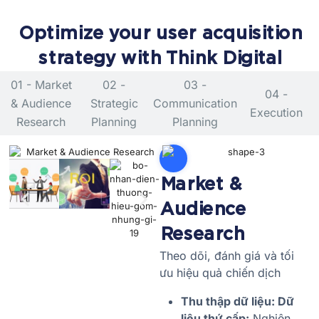
Optimize your user acquisition
strategy with Think Digital
01 - Market
02 -
03 -
04 -
& Audience
Strategic
Communication
Execution
Research
Planning
Planning
1
Market &
Audience
Research
Theo dõi, đánh giá và tối
ưu hiệu quả chiến dịch
Thu thập dữ liệu:
Dữ
liệu thứ cấp:
Nghiên