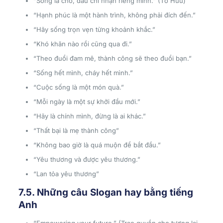
“Sống là cho, đâu chỉ nhận riêng mình.” (Tố Hữu)
“Hạnh phúc là một hành trình, không phải đích đến.”
“Hãy sống trọn vẹn từng khoảnh khắc.”
“Khó khăn nào rồi cũng qua đi.”
“Theo đuổi đam mê, thành công sẽ theo đuổi bạn.”
“Sống hết mình, cháy hết mình.”
“Cuộc sống là một món quà.”
“Mỗi ngày là một sự khởi đầu mới.”
“Hãy là chính mình, đừng là ai khác.”
“Thất bại là mẹ thành công”
“Không bao giờ là quá muộn để bắt đầu.”
“Yêu thương và được yêu thương.”
“Lan tỏa yêu thương”
7.5. Những câu Slogan hay bằng tiếng
Anh