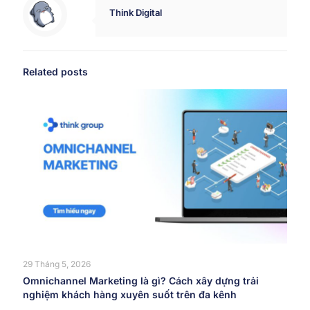
Think Digital
Related posts
29 Tháng 5, 2026
Omnichannel Marketing là gì? Cách xây dựng trải
nghiệm khách hàng xuyên suốt trên đa kênh