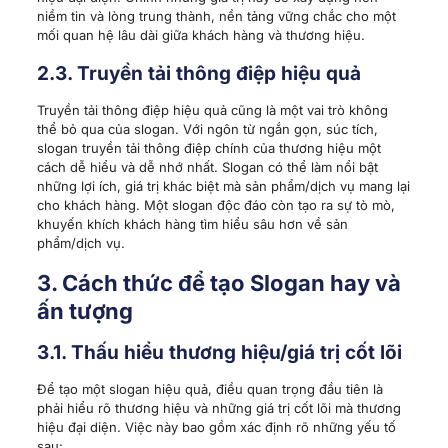
niềm tin và lòng trung thành, nền tảng vững chắc cho một
mối quan hệ lâu dài giữa khách hàng và thương hiệu.
2.3. Truyền tải thông điệp hiệu quả
Truyền tải thông điệp hiệu quả cũng là một vai trò không
thể bỏ qua của slogan. Với ngôn từ ngắn gọn, súc tích,
slogan truyền tải thông điệp chính của thương hiệu một
cách dễ hiểu và dễ nhớ nhất. Slogan có thể làm nổi bật
những lợi ích, giá trị khác biệt mà sản phẩm/dịch vụ mang lại
cho khách hàng. Một slogan độc đáo còn tạo ra sự tò mò,
khuyến khích khách hàng tìm hiểu sâu hơn về sản
phẩm/dịch vụ.
3. Cách thức để tạo Slogan hay và
ấn tượng
3.1. Thấu hiểu thương hiệu/giá trị cốt lõi
Để tạo một slogan hiệu quả, điều quan trọng đầu tiên là
phải hiểu rõ thương hiệu và những giá trị cốt lõi mà thương
hiệu đại diện. Việc này bao gồm xác định rõ những yếu tố
sau: