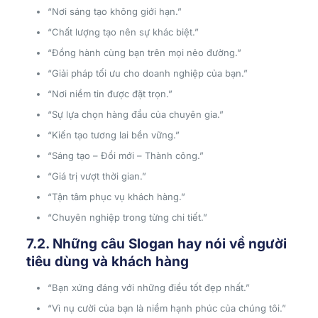
“Nơi sáng tạo không giới hạn.”
“Chất lượng tạo nên sự khác biệt.”
“Đồng hành cùng bạn trên mọi nẻo đường.”
“Giải pháp tối ưu cho doanh nghiệp của bạn.”
“Nơi niềm tin được đặt trọn.”
“Sự lựa chọn hàng đầu của chuyên gia.”
“Kiến tạo tương lai bền vững.”
“Sáng tạo – Đổi mới – Thành công.”
“Giá trị vượt thời gian.”
“Tận tâm phục vụ khách hàng.”
“Chuyên nghiệp trong từng chi tiết.”
7.2. Những câu Slogan hay nói về người
tiêu dùng và khách hàng
“Bạn xứng đáng với những điều tốt đẹp nhất.”
“Vì nụ cười của bạn là niềm hạnh phúc của chúng tôi.”