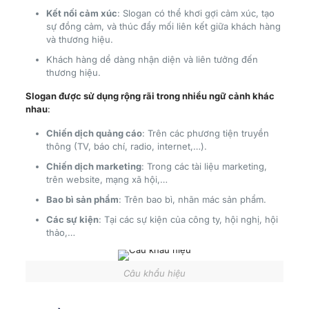
Kết nối cảm xúc
: Slogan có thể khơi gợi cảm xúc, tạo
sự đồng cảm, và thúc đẩy mối liên kết giữa khách hàng
và thương hiệu.
Khách hàng dể dàng nhận diện và liên tưởng đến
thương hiệu.
Slogan được sử dụng rộng rãi trong nhiều ngữ cảnh khác
nhau
:
Chiến dịch quảng cáo
: Trên các phương tiện truyền
thông (TV, báo chí, radio, internet,…).
Chiến dịch marketing
: Trong các tài liệu marketing,
trên website, mạng xã hội,…
Bao bì sản phẩm
: Trên bao bì, nhãn mác sản phẩm.
Các sự kiện
: Tại các sự kiện của công ty, hội nghị, hội
thảo,…
Câu khẩu hiệu