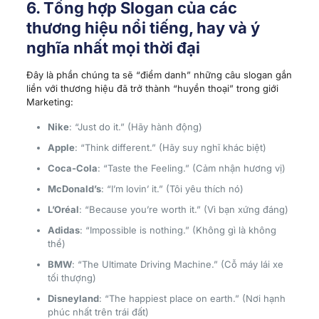
6. Tổng hợp Slogan của các
thương hiệu nổi tiếng, hay và ý
nghĩa nhất mọi thời đại
Đây là phần chúng ta sẽ “điểm danh” những câu slogan gắn
liền với thương hiệu đã trở thành “huyền thoại” trong giới
Marketing:
Nike
: “Just do it.” (Hãy hành động)
Apple
: “Think different.” (Hãy suy nghĩ khác biệt)
Coca-Cola
: “Taste the Feeling.” (Cảm nhận hương vị)
McDonald’s
: “I’m lovin’ it.” (Tôi yêu thích nó)
L’Oréal
: “Because you’re worth it.” (Vì bạn xứng đáng)
Adidas
: “Impossible is nothing.” (Không gì là không
thể)
BMW
: “The Ultimate Driving Machine.” (Cỗ máy lái xe
tối thượng)
Disneyland
: “The happiest place on earth.” (Nơi hạnh
phúc nhất trên trái đất)