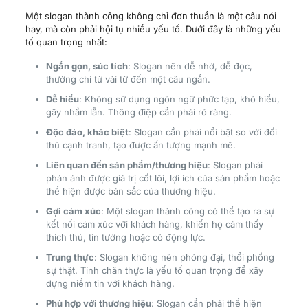
Một slogan thành công không chỉ đơn thuần là một câu nói
hay, mà còn phải hội tụ nhiều yếu tố. Dưới đây là những yếu
tố quan trọng nhất:
Ngắn gọn, súc tích
: Slogan nên dễ nhớ, dễ đọc,
thường chỉ từ vài từ đến một câu ngắn.
Dễ hiểu
: Không sử dụng ngôn ngữ phức tạp, khó hiểu,
gây nhầm lẫn. Thông điệp cần phải rõ ràng.
Độc đáo, khác biệt
: Slogan cần phải nổi bật so với đối
thủ cạnh tranh, tạo được ấn tượng mạnh mẽ.
Liên quan đến sản phẩm/thương hiệu
: Slogan phải
phản ánh được giá trị cốt lõi, lợi ích của sản phẩm hoặc
thể hiện được bản sắc của thương hiệu.
Gợi cảm xúc
: Một slogan thành công có thể tạo ra sự
kết nối cảm xúc với khách hàng, khiến họ cảm thấy
thích thú, tin tưởng hoặc có động lực.
Trung thực
: Slogan không nên phóng đại, thổi phồng
sự thật. Tính chân thực là yếu tố quan trọng để xây
dựng niềm tin với khách hàng.
Phù hợp với thương hiệu
: Slogan cần phải thể hiện