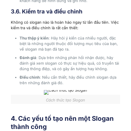
khách hàng dễ hình dung và ghi nhớ.
3.6. Kiểm tra và điều chỉnh
Không có slogan nào là hoàn hảo ngay từ lần đầu tiên. Việc
kiểm tra và điều chỉnh là rất cần thiết:
Thu thập ý kiến
: Hãy hỏi ý kiến của nhiều người, đặc
biệt là những người thuộc đối tượng mục tiêu của bạn,
về slogan mà bạn đã tạo ra.
Đánh giá
: Dựa trên những phản hồi nhận được, hãy
đánh giá xem slogan có thực sự hiệu quả, có truyền tải
đúng thông điệp, và có gây ấn tượng hay không.
Điều chỉnh
: Nếu cần thiết, hãy điều chỉnh slogan dựa
trên những đánh giá đó.
Cách thức tạo Slogan
4. Các yếu tố tạo nên một Slogan
thành công