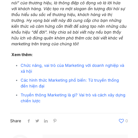
nói” của thương hiệu, là thông điệp cô đọng và là lời hứa
với khách hàng. Việc tạo ra một slogan ấn tượng đòi hỏi sự
thấu hiểu sâu sắc về thương hiệu, khách hàng và thị
trường. Hy vọng bài viết này đã cung cấp cho bạn những
kiến thức và cảm hứng cần thiết để sáng tạo nên những câu
khẩu hiệu “để đời”. Hãy chia sẻ bài viết này nếu bạn thấy
hữu ích và đừng quên khám phá thêm các bài viết khác về
marketing trên trang của chúng tôi!
Xem thêm
:
Chức năng, vai trò của Marketing với doanh nghiệp và
xã hội
Các hình thức Marketing phổ biến: Từ truyền thống
đến hiện đại
Truyền thông Marketing là gì? Vai trò và cách xây dựng
chiến lược
Share
0