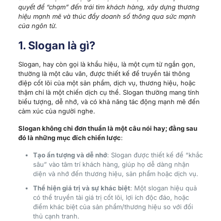
quyết để “chạm” đến trái tim khách hàng, xây dựng thương
hiệu mạnh mẽ và thúc đẩy doanh số thông qua sức mạnh
của ngôn từ.
1. Slogan là gì?
Slogan, hay còn gọi là khẩu hiệu, là một cụm từ ngắn gọn,
thường là một câu văn, được thiết kế để truyền tải thông
điệp cốt lõi của một sản phẩm, dịch vụ, thương hiệu, hoặc
thậm chí là một chiến dịch cụ thể. Slogan thường mang tính
biểu tượng, dễ nhớ, và có khả năng tác động mạnh mẽ đến
cảm xúc của người nghe.
Slogan không chỉ đơn thuần là một câu nói hay; đằng sau
đó là những mục đích chiến lược
:
Tạo ấn tượng và dễ nhớ
: Slogan được thiết kế để “khắc
sâu” vào tâm trí khách hàng, giúp họ dễ dàng nhận
diện và nhớ đến thương hiệu, sản phẩm hoặc dịch vụ.
Thể hiện giá trị và sự khác biệt
: Một slogan hiệu quả
có thể truyền tải giá trị cốt lõi, lợi ích độc đáo, hoặc
điểm khác biệt của sản phẩm/thương hiệu so với đối
thủ cạnh tranh.