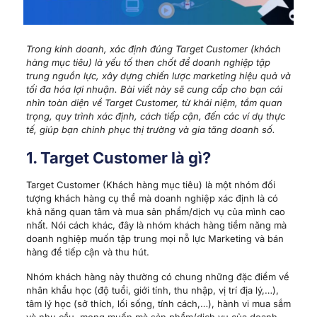
Trong kinh doanh, xác định đúng Target Customer (khách
hàng mục tiêu) là yếu tố then chốt để doanh nghiệp tập
trung nguồn lực, xây dựng chiến lược marketing hiệu quả và
tối đa hóa lợi nhuận. Bài viết này sẽ cung cấp cho bạn cái
nhìn toàn diện về Target Customer, từ khái niệm, tầm quan
trọng, quy trình xác định, cách tiếp cận, đến các ví dụ thực
tế, giúp bạn chinh phục thị trường và gia tăng doanh số.
1. Target Customer là gì?
Target Customer (Khách hàng mục tiêu) là một nhóm đối
tượng khách hàng cụ thể mà doanh nghiệp xác định là có
khả năng quan tâm và mua sản phẩm/dịch vụ của mình cao
nhất. Nói cách khác, đây là nhóm khách hàng tiềm năng mà
doanh nghiệp muốn tập trung mọi nỗ lực Marketing và bán
hàng để tiếp cận và thu hút.
Nhóm khách hàng này thường có chung những đặc điểm về
nhân khẩu học (độ tuổi, giới tính, thu nhập, vị trí địa lý,…),
tâm lý học (sở thích, lối sống, tính cách,…), hành vi mua sắm
và nhu cầu, mong muốn mà sản phẩm/dịch vụ của doanh