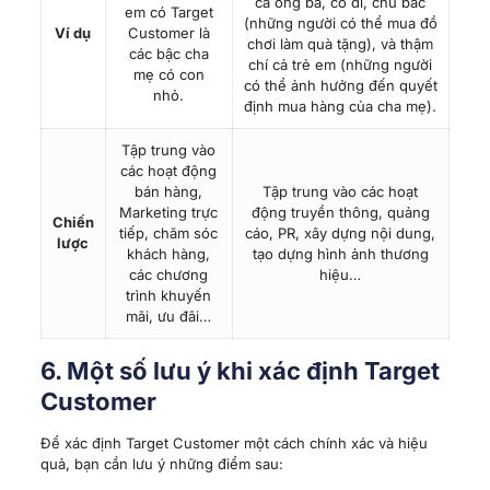
cả ông bà, cô dì, chú bác
em có Target
(những người có thể mua đồ
Ví dụ
Customer là
chơi làm quà tặng), và thậm
các bậc cha
chí cả trẻ em (những người
mẹ có con
có thể ảnh hưởng đến quyết
nhỏ.
định mua hàng của cha mẹ).
Tập trung vào
các hoạt động
bán hàng,
Tập trung vào các hoạt
Marketing trực
động truyền thông, quảng
Chiến
tiếp, chăm sóc
cáo, PR, xây dựng nội dung,
lược
khách hàng,
tạo dựng hình ảnh thương
các chương
hiệu…
trình khuyến
mãi, ưu đãi…
6. Một số lưu ý khi xác định Target
Customer
Để xác định Target Customer một cách chính xác và hiệu
quả, bạn cần lưu ý những điểm sau: