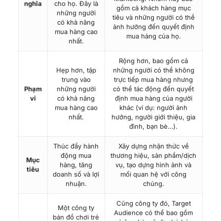
nghĩa
cho họ. Đây là
gồm cả khách hàng mục
những người
tiêu và những người có thể
có khả năng
ảnh hưởng đến quyết định
mua hàng cao
mua hàng của họ.
nhất.
Rộng hơn, bao gồm cả
Hẹp hơn, tập
những người có thể không
trung vào
trực tiếp mua hàng nhưng
Phạm
những người
có thể tác động đến quyết
vi
có khả năng
định mua hàng của người
mua hàng cao
khác (ví dụ: người ảnh
nhất.
hưởng, người giới thiệu, gia
đình, bạn bè…).
Thúc đẩy hành
Xây dựng nhận thức về
động mua
thương hiệu, sản phẩm/dịch
Mục
hàng, tăng
vụ, tạo dựng hình ảnh và
tiêu
doanh số và lợi
mối quan hệ với công
nhuận.
chúng.
Cũng công ty đó, Target
Một công ty
Audience có thể bao gồm
bán đồ chơi trẻ