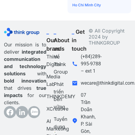
Ho Chi Minh City
© All Copyright
_
_
_
Get
2024 by
Our
About
in
THINKGROUP
Our mission is to
brands
us
touch
deliver
integrated
Think
Về
(+84)289-
communication
995-9788
Digital
Think
and technology
– ext 1
Group
solutions
with
Media
bold innovation
wecare@thinkdigital.com
Lab
Phát
that drives
true
triển
impacts
for our
07
THINKDEMY
bền
clients.
Trần
vững
XCreative
Doãn
Khanh,
Tuyển
AI
P. Sài
dụng
Marketing
Gòn,