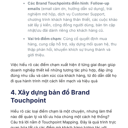
Các Brand Touchpoints điển hình
:
Follow-up
emails
(email cảm ơn, hướng dẫn sử dụng), trải
nghiệm mở hộp, dịch vụ Customer Support,
chương trình khách hàng thân thiết, các cuộc khảo
sát lấy ý kiến, cộng đồng người dùng, bản tin cập
nhật/ưu đãi dành riêng cho khách hàng cũ.
Vai trò điểm chạm
:
Củng cố quyết định mua
hàng, cung cấp hỗ trợ, xây dựng mối quan hệ, thu
thập phản hồi, khuyến khích sự trung thành và
giới thiệu.
Việc hiểu rõ các điểm chạm xuất hiện ở từng giai đoạn giúp
doanh nghiệp thiết kế những tương tác phù hợp, đáp ứng
đúng nhu cầu và cảm xúc của khách hàng, từ đó dẫn dắt họ
đi qua hành trình một cách liền mạch và hiệu quả
4. Xây dựng bản đồ Brand
Touchpoint
Hiểu rõ các loại điểm chạm là một chuyện, nhưng làm thế
nào để quản lý và tối ưu hóa chúng một cách hệ thống?
Câu trả lời nằm ở Touchpoint Mapping. Đây là quá trình trực
quan hóa tất cả các điểm mà khách hàng tương tác với