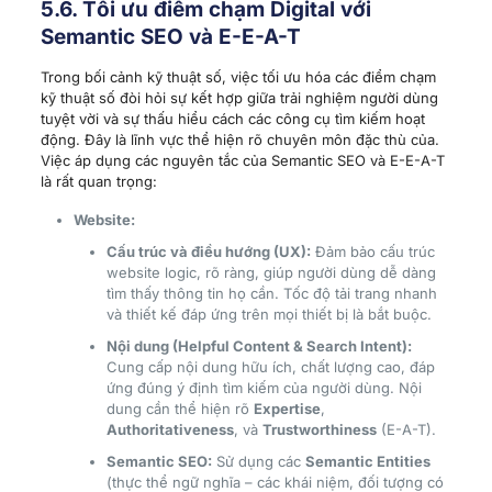
5.6. Tối ưu điểm chạm Digital với
Semantic SEO và E-E-A-T
Trong bối cảnh kỹ thuật số, việc tối ưu hóa các điểm chạm
kỹ thuật số đòi hỏi sự kết hợp giữa trải nghiệm người dùng
tuyệt vời và sự thấu hiểu cách các công cụ tìm kiếm hoạt
động. Đây là lĩnh vực thể hiện rõ chuyên môn đặc thù của.
Việc áp dụng các nguyên tắc của Semantic SEO và E-E-A-T
là rất quan trọng:
Website:
Cấu trúc và điều hướng (UX):
Đảm bảo cấu trúc
website logic, rõ ràng, giúp người dùng dễ dàng
tìm thấy thông tin họ cần. Tốc độ tải trang nhanh
và thiết kế đáp ứng trên mọi thiết bị là bắt buộc.
Nội dung (Helpful Content & Search Intent):
Cung cấp nội dung hữu ích, chất lượng cao, đáp
ứng đúng ý định tìm kiếm của người dùng. Nội
dung cần thể hiện rõ
Expertise
,
Authoritativeness
, và
Trustworthiness
(E-A-T).
Semantic SEO:
Sử dụng các
Semantic Entities
(thực thể ngữ nghĩa – các khái niệm, đối tượng có