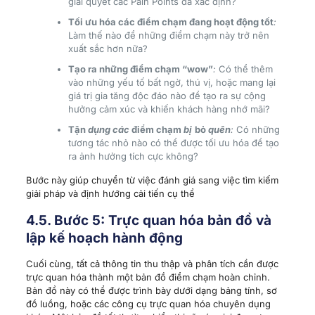
giải quyết các Pain Points đã xác định?
Tối ưu hóa các điểm chạm đang hoạt động tốt
:
Làm thế nào để những điểm chạm này trở nên
xuất sắc hơn nữa?
Tạo ra những điểm chạm “wow”
:
Có thể thêm
vào những yếu tố bất ngờ, thú vị, hoặc mang lại
giá trị gia tăng độc đáo nào để tạo ra sự cộng
hưởng cảm xúc và khiến khách hàng nhớ mãi?
Tận
dụng các
điểm
chạm
bị
bỏ
quên
:
Có những
tương tác nhỏ nào có thể được tối ưu hóa để tạo
ra ảnh hưởng tích cực không?
Bước này giúp chuyển từ việc đánh giá sang việc tìm kiếm
giải pháp và định hướng cải tiến cụ thể
4.5. Bước 5: Trực quan hóa bản đồ và
lập kế hoạch hành động
Cuối cùng, tất cả thông tin thu thập và phân tích cần được
trực quan hóa thành một bản đồ điểm chạm hoàn chỉnh.
Bản đồ này có thể được trình bày dưới dạng bảng tính, sơ
đồ luồng, hoặc các công cụ trực quan hóa chuyên dụng