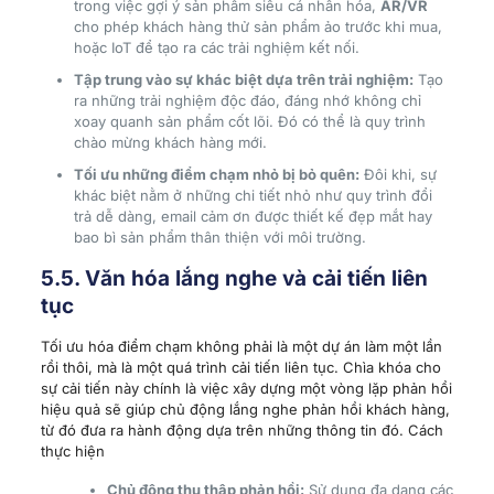
trong việc gợi ý sản phẩm siêu cá nhân hóa,
AR/VR
cho phép khách hàng thử sản phẩm ảo trước khi mua,
hoặc IoT để tạo ra các trải nghiệm kết nối.
Tập trung vào sự khác biệt dựa trên trải nghiệm:
Tạo
ra những trải nghiệm độc đáo, đáng nhớ không chỉ
xoay quanh sản phẩm cốt lõi. Đó có thể là quy trình
chào mừng khách hàng mới.
Tối ưu những điểm chạm nhỏ bị bỏ quên:
Đôi khi, sự
khác biệt nằm ở những chi tiết nhỏ như quy trình đổi
trả dễ dàng, email cảm ơn được thiết kế đẹp mắt hay
bao bì sản phẩm thân thiện với môi trường.
5.5. Văn hóa lắng nghe và cải tiến liên
tục
Tối ưu hóa điểm chạm không phải là một dự án làm một lần
rồi thôi, mà là một quá trình cải tiến liên tục. Chìa khóa cho
sự cải tiến này chính là việc xây dựng một vòng lặp phản hồi
hiệu quả sẽ giúp chủ động lắng nghe phản hồi khách hàng,
từ đó đưa ra hành động dựa trên những thông tin đó. Cách
thực hiện
Chủ động thu thập phản hồi:
Sử dụng đa dạng các