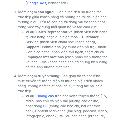
(
Google Ads
, banner ads).
Điểm chạm con người:
Liên quan đến sự tương tác
trực tiếp giữa khách hàng và những người đại diện cho
thương hiệu. Yếu tố con người đóng vai trò then chốt
trong việc xây dựng mối quan hệ và tạo cảm xúc.
Ví dụ
:
Sales Representative
(nhân viên bán hàng
tại cửa hàng hoặc qua điện thoại),
Customer
Service
(nhân viên chăm sóc khách hàng),
Support Technicians
(kỹ thuật viên hỗ trợ), nhân
viên giao hàng, nhân viên thu ngân, thậm chí cả
Employee interactions
(cách nhân viên tương tác
với nhau) mà khách hàng tình cờ chứng kiến cũng
có thể ảnh hưởng gián tiếp.
Điểm chạm truyền thông:
Bao gồm tất cả các hình
thức truyền tải thông điệp từ thương hiệu đến khách
hàng, không nhất thiết phải có sự tương tác hai chiều
trực tiếp.
Ví dụ
:
Quảng cáo
trên các kênh truyền thống (TV,
radio, báo chí) và hiện đại (quảng cáo online),
hoạt động
PR
(thông cáo báo chí, bài viết trên
báo), Content Marketing (bài blog, podcast, video,
infographic, ebook), tài liệu bán hàng (brochure,