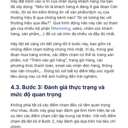
Hãy đặt mình vào vị trí của chân dụng khách hàng mà bạn
đã xây dựng: “Nếu tôi là khách hàng A đang ở giai đoạn Cân
nhắc, tôi sẽ tìm kiếm thông tin về sản phẩm/dịch vụ của
thương hiệu B qua những kênh nào? Tôi sẽ tương tác với
thương hiệu qua đâu?”. Quá trình động não này cần sự tham
gia của nhiều bộ phận (
Marketing
, sales, chăm sóc khách
hàng, sản phẩm,…) để có cái nhìn đa chiều và đầy đủ nhất.
Hãy liệt kê càng chi tiết càng tốt ở bước này, bao gồm cả
những điểm chạm tưởng chừng nhỏ nhặt. Ví dụ, trong giai
đoạn mua hàng online, các điểm chạm có thể là: trang sản
phẩm, nút “Thêm vào giỏ hàng”, trang giỏ hàng, các
phương thức thanh toán, email xác nhận đơn hàng, thông
báo vận chuyển,… Đừng bỏ sót bất kỳ điểm tiếp xúc người
tiêu dùng nào có thể ảnh hưởng đến trải nghiệm.
4.3. Bước 3: Đánh giá thực trạng và
mức độ quan trọng
Không phải tất cả các điểm chạm đều có tầm quan trọng
như nhau. Bước này giúp bạn đánh giá tình hình hiện tại và
ưu tiên các điểm chạm cần tập trung cải thiện. Với mỗi điểm
chạm đã liệt kê ở Bước 2, hãy đánh giá dựa trên hai tiêu chí
chính: