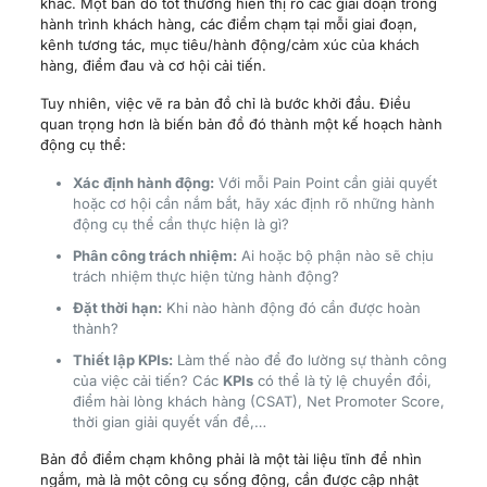
khác. Một bản đồ tốt thường hiển thị rõ các giai đoạn trong
hành trình khách hàng, các điểm chạm tại mỗi giai đoạn,
kênh tương tác, mục tiêu/hành động/cảm xúc của khách
hàng, điểm đau và cơ hội cải tiến.
Tuy nhiên, việc vẽ ra bản đồ chỉ là bước khởi đầu. Điều
quan trọng hơn là biến bản đồ đó thành một kế hoạch hành
động cụ thể:
Xác định hành động:
Với mỗi Pain Point cần giải quyết
hoặc cơ hội cần nắm bắt, hãy xác định rõ những hành
động cụ thể cần thực hiện là gì?
Phân công trách nhiệm:
Ai hoặc bộ phận nào sẽ chịu
trách nhiệm thực hiện từng hành động?
Đặt thời hạn:
Khi nào hành động đó cần được hoàn
thành?
Thiết lập KPIs:
Làm thế nào để đo lường sự thành công
của việc cải tiến? Các
KPIs
có thể là tỷ lệ chuyển đổi,
điểm hài lòng khách hàng (CSAT), Net Promoter Score,
thời gian giải quyết vấn đề,…
Bản đồ điểm chạm không phải là một tài liệu tĩnh để nhìn
ngắm, mà là một công cụ sống động, cần được cập nhật