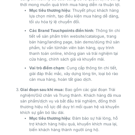
thời mong muốn quá trình mua hàng diễn ra thuận lợi.
Mục tiêu thương hiệu
:
Thuyết phục khách hàng
lựa chọn mình, tạo điều kiện mua hàng dễ dàng,
tối ưu hóa tỷ lệ chuyển đổi.
Các Brand Touchpoints điển hình
:
Thông tin chi
tiết về sản phẩm trên website/catalogue, trang
bán hàng/landing page, bản demo/dùng thử sản
phẩm, tư vấn từnhân viên bán hàng, quy trình
thanh toán online, không gian và trải nghiệm tại
cửa hàng, chính sách giá và khuyến mãi.
Vai trò điểm chạm
:
Cung cấp thông tin chi tiết,
giải đáp thắc mắc, xây dựng lòng tin, loại bỏ rào
cản mua hàng, hoàn tất giao dịch.
Giai đoạn sau khi mua:
Bao gồm các giai đoạn Trải
nghiệm/Giữ chân và Trung thành. Khách hàng đã mua
sản phẩm/dịch vụ và bắt đầu trải nghiệm, đồng thời
thương hiệu nỗ lực để duy trì mối quan hệ và khuyến
khích sự gắn bó lâu dài.
Mục tiêu thương hiệu
:
Đảm bảo sự hài lòng, hỗ
trợ khách hàng hiệu quả, khuyến khích mua lại,
biến khách hàng thành người ủng hộ.