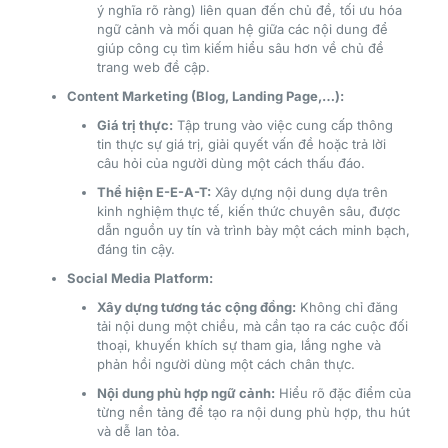
ý nghĩa rõ ràng) liên quan đến chủ đề, tối ưu hóa
ngữ cảnh và mối quan hệ giữa các nội dung để
giúp công cụ tìm kiếm hiểu sâu hơn về chủ đề
trang web đề cập.
Content Marketing (Blog, Landing Page,…):
Giá trị thực:
Tập trung vào việc cung cấp thông
tin thực sự giá trị, giải quyết vấn đề hoặc trả lời
câu hỏi của người dùng một cách thấu đáo.
Thể hiện E-E-A-T:
Xây dựng nội dung dựa trên
kinh nghiệm thực tế, kiến thức chuyên sâu, được
dẫn nguồn uy tín và trình bày một cách minh bạch,
đáng tin cậy.
Social Media Platform:
Xây dựng tương tác cộng đồng:
Không chỉ đăng
tải nội dung một chiều, mà cần tạo ra các cuộc đối
thoại, khuyến khích sự tham gia, lắng nghe và
phản hồi người dùng một cách chân thực.
Nội dung phù hợp ngữ cảnh:
Hiểu rõ đặc điểm của
từng nền tảng để tạo ra nội dung phù hợp, thu hút
và dễ lan tỏa.