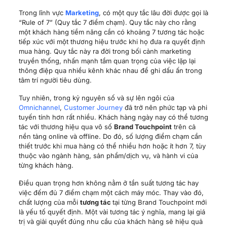
Trong lĩnh vực
Marketing
, có một quy tắc lâu đời được gọi là
“Rule of 7” (Quy tắc 7 điểm chạm). Quy tắc này cho rằng
một khách hàng tiềm năng cần có khoảng 7 tương tác hoặc
tiếp xúc với một thương hiệu trước khi họ đưa ra quyết định
mua hàng. Quy tắc này ra đời trong bối cảnh marketing
truyền thống, nhấn mạnh tầm quan trọng của việc lặp lại
thông điệp qua nhiều kênh khác nhau để ghi dấu ấn trong
tâm trí người tiêu dùng.
Tuy nhiên, trong kỷ nguyên số và sự lên ngôi của
Omnichannel
,
Customer Journey
đã trở nên phức tạp và phi
tuyến tính hơn rất nhiều. Khách hàng ngày nay có thể tương
tác với thương hiệu qua vô số
Brand Touchpoint
trên cả
nền tảng online và offline. Do đó, số lượng điểm chạm cần
thiết trước khi mua hàng có thể nhiều hơn hoặc ít hơn 7, tùy
thuộc vào ngành hàng, sản phẩm/dịch vụ, và hành vi của
từng khách hàng.
Điều quan trọng hơn không nằm ở tần suất tương tác hay
việc đếm đủ 7 điểm chạm một cách máy móc. Thay vào đó,
chất lượng của mỗi
tương tác
tại từng Brand Touchpoint mới
là yếu tố quyết định. Một vài tương tác ý nghĩa, mang lại giá
trị và giải quyết đúng nhu cầu của khách hàng sẽ hiệu quả