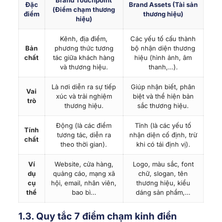
Brand Touchpoint
Đặc
Brand Assets (Tài sản
(Điểm chạm thương
điểm
thương hiệu)
hiệu)
Kênh, địa điểm,
Các yếu tố cấu thành
Bản
phương thức tương
bộ nhận diện thương
chất
tác giữa khách hàng
hiệu (hình ảnh, âm
và thương hiệu.
thanh,…).
Là nơi diễn ra sự tiếp
Giúp nhận biết, phân
Vai
xúc và trải nghiệm
biệt và thể hiện bản
trò
thương hiệu.
sắc thương hiệu.
Động (là các điểm
Tĩnh (là các yếu tố
Tính
tương tác, diễn ra
nhận diện cố định, trừ
chất
theo thời gian).
khi có tái định vị).
Ví
Website, cửa hàng,
Logo, màu sắc, font
dụ
quảng cáo, mạng xã
chữ, slogan, tên
cụ
hội, email, nhân viên,
thương hiệu, kiểu
thể
bao bì…
dáng sản phẩm,…
1.3. Quy tắc 7 điểm chạm kinh điển