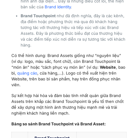
hình ảnh đại diện… Đây là những điều cốt lõi, thể hiện
bản sắc của
Brand Identity
.
Brand Touchpoint
như đã định nghĩa, đây là các kênh,
địa điểm hoặc phương thức mà qua đó khách hàng
tương tác với thương hiệu và tiếp xúc với các Brand
Assets. Đây là phương thức biểu đạt của thương hiệu
và các điểm tiếp xúc nơi diễn ra sự tương tác với khách
hàng.
Có thể hình dung: Brand Assets giống như “nguyên liệu”
(ví dụ: logo, màu sắc, font chữ), còn Brand Touchpoint là
“món ăn” hoặc “cách phục vụ món ăn” (ví dụ:
Website
, bao
bì,
quảng cáo
, cửa hàng,…). Logo có thể xuất hiện trên
Website, trên bao bì sản phẩm, hay trên đồng phục nhân
viên.
Sự kết hợp hài hòa và đảm bảo tính nhất quán giữa Brand
Assets trên khắp các Brand Touchpoint là yếu tố then chốt
để xây dựng một hình ảnh thương hiệu mạnh mẽ và trải
nghiệm khách hàng liền mạch.
Bảng so sánh Brand Touchpoint và Brand Asset: