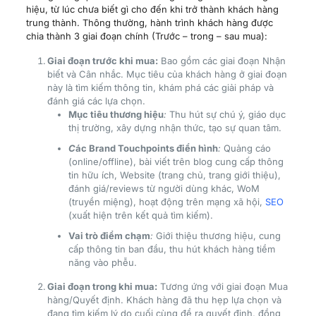
hiệu, từ lúc chưa biết gì cho đến khi trở thành khách hàng
trung thành. Thông thường, hành trình khách hàng được
chia thành 3 giai đoạn chính (Trước – trong – sau mua):
Giai đoạn trước khi mua:
Bao gồm các giai đoạn Nhận
biết và Cân nhắc. Mục tiêu của khách hàng ở giai đoạn
này là tìm kiếm thông tin, khám phá các giải pháp và
đánh giá các lựa chọn.
Mục tiêu thương hiệu
:
Thu hút sự chú ý, giáo dục
thị trường, xây dựng nhận thức, tạo sự quan tâm.
C
ác Brand Touchpoints điển hình
:
Quảng cáo
(online/offline), bài viết trên blog cung cấp thông
tin hữu ích, Website (trang chủ, trang giới thiệu),
đánh giá/reviews từ người dùng khác, WoM
(truyền miệng), hoạt động trên mạng xã hội,
SEO
(xuất hiện trên kết quả tìm kiếm).
Vai trò điểm chạm
:
Giới thiệu thương hiệu, cung
cấp thông tin ban đầu, thu hút khách hàng tiềm
năng vào phễu.
Giai đoạn trong khi mua:
Tương ứng với giai đoạn Mua
hàng/Quyết định. Khách hàng đã thu hẹp lựa chọn và
đang tìm kiếm lý do cuối cùng để ra quyết định, đồng