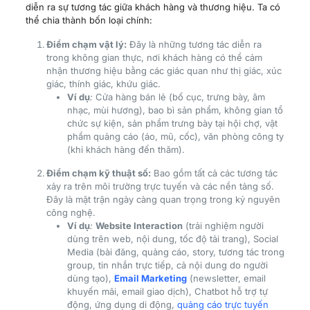
diễn ra sự tương tác giữa khách hàng và thương hiệu. Ta có
thể chia thành bốn loại chính:
Điểm chạm vật lý:
Đây là những tương tác diễn ra
trong không gian thực, nơi khách hàng có thể cảm
nhận thương hiệu bằng các giác quan như thị giác, xúc
giác, thính giác, khứu giác.
Ví dụ
:
Cửa hàng bán lẻ (bố cục, trưng bày, âm
nhạc, mùi hương), bao bì sản phẩm, không gian tổ
chức sự kiện, sản phẩm trưng bày tại hội chợ, vật
phẩm quảng cáo (áo, mũ, cốc), văn phòng công ty
(khi khách hàng đến thăm).
Điểm chạm kỹ thuật số:
Bao gồm tất cả các tương tác
xảy ra trên môi trường trực tuyến và các nền tảng số.
Đây là mặt trận ngày càng quan trọng trong kỷ nguyên
công nghệ.
Ví dụ
:
Website Interaction
(trải nghiệm người
dùng trên web, nội dung, tốc độ tải trang), Social
Media (bài đăng, quảng cáo, story, tương tác trong
group, tin nhắn trực tiếp, cả nội dung do người
dùng tạo),
Email Marketing
(newsletter, email
khuyến mãi, email giao dịch), Chatbot hỗ trợ tự
động, ứng dụng di động,
quảng cáo trực tuyến