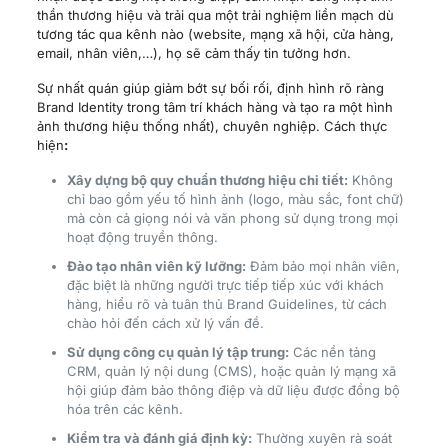
thần thương hiệu và trải qua một trải nghiệm liền mạch dù
tương tác qua kênh nào (website, mạng xã hội, cửa hàng,
email, nhân viên,…), họ sẽ cảm thấy tin tưởng hơn.
Sự nhất quán giúp giảm bớt sự bối rối, định hình rõ ràng
Brand Identity trong tâm trí khách hàng và tạo ra một hình
ảnh thương hiệu thống nhất), chuyên nghiệp. Cách thực
hiện
:
Xây dựng bộ quy chuẩn thương hiệu chi tiết:
Không
chỉ bao gồm yếu tố hình ảnh (logo, màu sắc, font chữ)
mà còn cả giọng nói và văn phong sử dụng trong mọi
hoạt động truyền thông.
Đào tạo nhân viên kỹ lưỡng:
Đảm bảo mọi nhân viên,
đặc biệt là những người trực tiếp tiếp xúc với khách
hàng, hiểu rõ và tuân thủ Brand Guidelines, từ cách
chào hỏi đến cách xử lý vấn đề.
Sử dụng công cụ quản lý tập trung:
Các nền tảng
CRM, quản lý nội dung (CMS), hoặc quản lý mạng xã
hội giúp đảm bảo thông điệp và dữ liệu được đồng bộ
hóa trên các kênh.
Kiểm tra và đánh giá định kỳ:
Thường xuyên rà soát