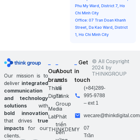
Phu My Ward, District 7, Ho
Chi Minh City
Office: 07 Tran Doan Khanh
Street, Da Kao Ward, District
1, Ho Chi Minh City
© All Copyright
_
_
_
Get
2024 by
Our
About
in
THINKGROUP
Our mission is to
brands
us
touch
deliver
integrated
Think
Về
(+84)289-
communication
Digital
Think
995-9788
and technology
– ext 1
Group
solutions
with
Media
bold innovation
wecare@thinkdigital.com
Lab
Phát
that drives
true
triển
impacts
for our
07
THINKDEMY
bền
clients.
Trần