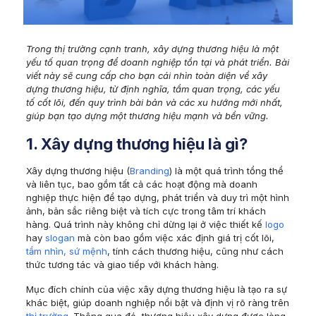
Trong thị trường cạnh tranh, xây dựng thương hiệu là một
yếu tố quan trọng để doanh nghiệp tồn tại và phát triển. Bài
viết này sẽ cung cấp cho bạn cái nhìn toàn diện về xây
dựng thương hiệu, từ định nghĩa, tầm quan trọng, các yếu
tố cốt lõi, đến quy trình bài bản và các xu hướng mới nhất,
giúp bạn tạo dựng một thương hiệu mạnh và bền vững.
1. Xây dựng thương hiệu là gì?
Xây dựng thương hiệu (
Branding
) là một quá trình tổng thể
và liên tục, bao gồm tất cả các hoạt động mà doanh
nghiệp thực hiện để tạo dựng, phát triển và duy trì một hình
ảnh, bản sắc riêng biệt và tích cực trong tâm trí khách
hàng. Quá trình này không chỉ dừng lại ở việc thiết kế
logo
hay
slogan
mà còn bao gồm việc xác định giá trị cốt lõi,
tầm nhìn, sứ mệnh
, tính cách thương hiệu, cũng như cách
thức tương tác và giao tiếp với khách hàng.
Mục đích chính của việc xây dựng thương hiệu là tạo ra sự
khác biệt, giúp doanh nghiệp nổi bật và định vị rõ ràng trên
thị trường
. Thông qua đó, thương hiệu xây dựng được lòng