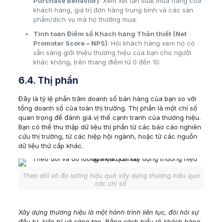
Purchase Behavior)
: Xem xét tần suất mua hàng của
khách hàng, giá trị đơn hàng trung bình và các sản
phẩm/dịch vụ mà họ thường mua.
Tính toán Điểm số Khách hàng Thân thiết (Net
Promoter Score – NPS)
: Hỏi khách hàng xem họ có
sẵn sàng giới thiệu thương hiệu của bạn cho người
khác không, trên thang điểm từ 0 đến 10.
6.4. Thị phần
Đây là tỷ lệ phần trăm doanh số bán hàng của bạn so với
tổng doanh số của toàn thị trường. Thị phần là một chỉ số
quan trọng để đánh giá vị thế cạnh tranh của thương hiệu.
Bạn có thể thu thập dữ liệu thị phần từ các báo cáo nghiên
cứu thị trường, từ các hiệp hội ngành, hoặc từ các nguồn
dữ liệu thứ cấp khác.
Theo dõi và đo lường hiệu quả xây dựng thương hiệu qua
các chỉ số
Xây dựng thương hiệu là một hành trình liên tục, đòi hỏi sự
đầu tư, kiên trì và sáng tạo. Bằng cách hiểu rõ khách hàng,