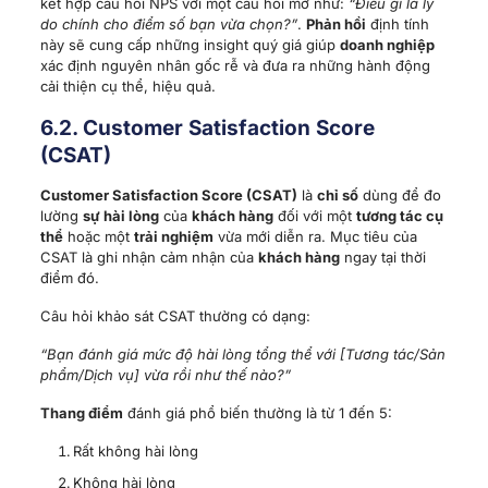
lường
sự hài lòng
của
khách hàng
đối với một
tương tác cụ
thể
hoặc một
trải nghiệm
vừa mới diễn ra. Mục tiêu của
CSAT là ghi nhận cảm nhận của
khách hàng
ngay tại thời
điểm đó.
Câu hỏi khảo sát CSAT thường có dạng:
“Bạn đánh giá mức độ hài lòng tổng thể với [Tương tác/Sản
phẩm/Dịch vụ] vừa rồi như thế nào?”
Thang điểm
đánh giá phổ biến thường là từ 1 đến 5:
Rất không hài lòng
Không hài lòng
Bình thường/Trung lập
Hài lòng
Rất hài lòng
Công thức tính % CSAT:
% CSAT = (Số lượng khách hàng trả lời “Hài lòng” (điểm
4) + “Rất hài lòng” (điểm 5) / Tổng số khách hàng trả lời
khảo sát) * 100%