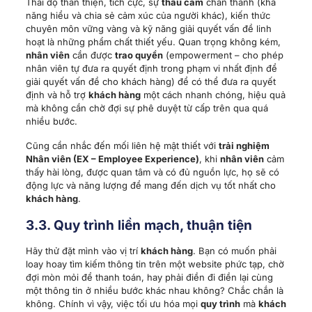
Thái độ thân thiện, tích cực, sự
thấu cảm
chân thành (khả
năng hiểu và chia sẻ cảm xúc của người khác), kiến thức
chuyên môn vững vàng và kỹ năng giải quyết vấn đề linh
hoạt là những phẩm chất thiết yếu. Quan trọng không kém,
nhân viên
cần được
trao quyền
(empowerment – cho phép
nhân viên tự đưa ra quyết định trong phạm vi nhất định để
giải quyết vấn đề cho khách hàng) để có thể đưa ra quyết
định và hỗ trợ
khách hàng
một cách nhanh chóng, hiệu quả
mà không cần chờ đợi sự phê duyệt từ cấp trên qua quá
nhiều bước.
Cũng cần nhắc đến mối liên hệ mật thiết với
trải nghiệm
Nhân viên (EX – Employee Experience)
, khi
nhân viên
cảm
thấy hài lòng, được quan tâm và có đủ nguồn lực, họ sẽ có
động lực và năng lượng để mang đến dịch vụ tốt nhất cho
khách hàng
.
3.3. Quy trình liền mạch, thuận tiện
Hãy thử đặt mình vào vị trí
khách hàng
. Bạn có muốn phải
loay hoay tìm kiếm thông tin trên một website phức tạp, chờ
đợi mòn mỏi để thanh toán, hay phải điền đi điền lại cùng
một thông tin ở nhiều bước khác nhau không? Chắc chắn là
không. Chính vì vậy, việc tối ưu hóa mọi
quy trình
mà
khách