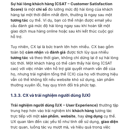
Sự hài lòng khách hàng (CSAT – Customer Satisfaction
Score)
là một
chỉ số
đo lường mức độ hài lòng của khách
hàng tại một thời điểm nhất định, thường là ngay sau một
tương tác
cụ thể. Ví dụ, bạn có thể nhận được email yêu
cầu đánh giá mức độ hài lòng ngay sau khi hoàn tất một
giao dịch mua hàng online hoặc sau khi kết thúc cuộc gọi
hỗ trợ.
Tuy nhiên, CX lại là bức tranh lớn hơn nhiều. CX bao gồm
toàn bộ
cảm nhận
và
đánh giá
được tích lũy qua nhiều
tương tác
và theo thời gian, không chỉ dừng lại ở sự hài lòng
tức thời. Một khách hàng có thể cảm thấy hài lòng (CSAT
cao) với việc nhân viên hỗ trợ giải quyết nhanh vấn đề của
họ, nhưng trải nghiệm tổng thể (CX) của họ với thương hiệu
vẫn có thể không tốt nếu website khó sử dụng, sản phẩm
thường xuyên lỗi, hay quy trình đổi trả phức tạp.
1.3.3. CX và trải nghiệm người dùng (UX)
Trải nghiệm người dùng (UX – User Experience)
thường tập
trung hẹp hơn vào trải nghiệm khi
khách hàng
tương tác
trực tiếp với một
sản phẩm
,
website
, hay
ứng dụng
cụ thể.
UX quan tâm đến các yếu tố như tính dễ sử dụng,
giao diện
trực quan, luồng tác vụ mượt mà, và hiệu quả trong việc