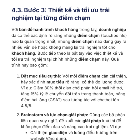
trình này bao gồm:
Đặt mục tiêu cụ thể:
Với mỗi
điểm chạm
cần cải thiện,
hãy xác định
mục tiêu
rõ ràng, có thể đo lường được.
Ví dụ: Giảm 30% thời gian chờ phản hồi email hỗ trợ,
tăng 15% tỷ lệ chuyển đổi trên trang thanh toán, nâng
điểm hài lòng (CSAT) sau tương tác với chatbot lên
4.5/5.
Brainstorm và lựa chọn giải pháp:
Cùng các bộ phận
liên quan suy nghĩ, đề xuất các
giải pháp
khả thi để
khắc phục điểm đau và nâng cao trải nghiệm. Ví dụ:
Cải thiện
giao diện
và luồng điều hướng trên
website/ứng dụng.
Đào tạo lại
nhân viên
về kỹ năng giao tiếp và xử lý
tình huống.
Tối ưu
hóa quy trình thanh toán, giảm số bước
không cần thiết.
Triển khai các email marketing được
cá nhân hóa
dựa trên hành vi
khách hàng
.
Cung cấp thêm các kênh hỗ trợ (như live chat) để
phản hồi nhanh hơn.