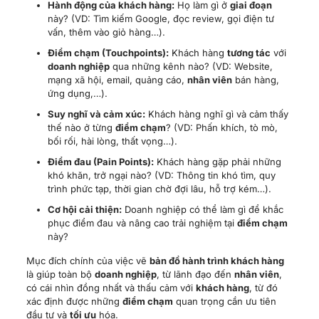
bối rối, hài lòng, thất vọng…).
Điểm đau (Pain Points):
Khách hàng gặp phải những
khó khăn, trở ngại nào? (VD: Thông tin khó tìm, quy
trình phức tạp, thời gian chờ đợi lâu, hỗ trợ kém…).
Cơ hội cải thiện:
Doanh nghiệp có thể làm gì để khắc
phục điểm đau và nâng cao trải nghiệm tại
điểm chạm
này?
Mục đích chính của việc vẽ
bản đồ hành trình khách hàng
là giúp toàn bộ
doanh nghiệp
, từ lãnh đạo đến
nhân viên
,
có cái nhìn đồng nhất và thấu cảm với
khách hàng
, từ đó
xác định được những
điểm chạm
quan trọng cần ưu tiên
đầu tư và
tối ưu
hóa.
4.3. Bước 3: Thiết kế và tối ưu trải
nghiệm tại từng đ
iểm chạm
Với
bản đồ hành trình khách hàng
trong tay,
doanh nghiệp
đã có thể xác định rõ ràng những
điểm chạm
(touchpoints)
nào là quan trọng nhất, những
điểm chạm
nào đang gây ra
nhiều vấn đề hoặc không mang lại trải nghiệm tốt cho
khách hàng
. Bước tiếp theo là bắt tay vào việc thiết kế và
tối ưu
trải nghiệm tại chính những
điểm chạm
này. Quá