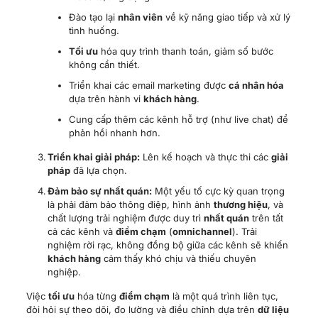
Triển khai giải pháp:
Lên kế hoạch và thực thi các
giải
pháp
đã lựa chọn.
Đảm bảo sự nhất quán:
Một yếu tố cực kỳ quan trọng
là phải đảm bảo thông điệp, hình ảnh
thương hiệu
, và
chất lượng trải nghiệm được duy trì
nhất quán
trên tất
cả các kênh và
điểm chạm
(
omnichannel
). Trải
nghiệm rời rạc, không đồng bộ giữa các kênh sẽ khiến
khách hàng
cảm thấy khó chịu và thiếu chuyên
nghiệp.
Việc
tối ưu
hóa từng
điểm chạm
là một quá trình liên tục,
đòi hỏi sự theo dõi, đo lường và điều chỉnh dựa trên
dữ liệu
và
phản hồi khách hàng
.
5. Xây dựng văn hóa lấy khách
hàng làm trung tâm
Xây dựng trải nghiệm khách hàng xuất sắc không chỉ dừng
lại ở việc triển khai các chiến thuật hay công cụ đơn lẻ. Để
thực sự thành công và bền vững,
doanh nghiệp
cần nuôi
dưỡng một
văn hóa lấy khách hàng làm trung tâm
(Customer-Centricity)
. Đây không phải là một dự án ngắn