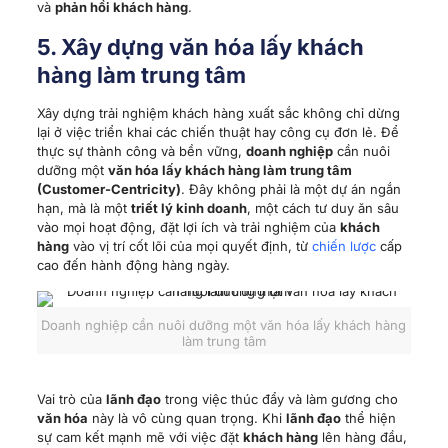
hạn, mà là một
triết lý kinh doanh
, một cách tư duy ăn sâu
vào mọi hoạt động, đặt lợi ích và trải nghiệm của
khách
hàng
vào vị trí cốt lõi của mọi quyết định, từ
chiến lược
cấp
cao đến hành động hàng ngày.
Doanh nghiệp cần nuôi dưỡng một văn hóa lấy khách hàng
làm trung tâm
Vai trò của
lãnh đạo
trong việc thúc đẩy và làm gương cho
văn hóa
này là vô cùng quan trọng. Khi
lãnh đạo
thể hiện
sự cam kết mạnh mẽ với việc đặt
khách hàng
lên hàng đầu,
thông điệp đó sẽ lan tỏa và thấm nhuần trong toàn bộ tổ
chức.
Một thách thức lớn trong việc xây dựng
văn hóa customer-
centric
là phá vỡ các “silo” – tình trạng các
phòng ban
(như
Marketing, Sales, CS, Product
…) hoạt động độc lập, thiếu
sự
phối hợp
và chia sẻ thông tin. Trong một
doanh nghiệp
thực sự lấy
khách hàng
làm trung tâm, mọi bộ phận đều
nhận thức được vai trò của mình trong việc tạo ra trải
nghiệm tổng thể và chủ động
phối hợp
chặt chẽ với nhau.