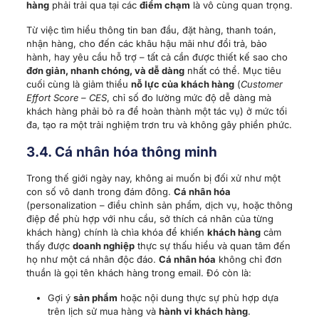
hàng
phải trải qua tại các
điểm chạm
là vô cùng quan trọng.
Từ việc tìm hiểu thông tin ban đầu, đặt hàng, thanh toán,
nhận hàng, cho đến các khâu hậu mãi như đổi trả, bảo
hành, hay yêu cầu hỗ trợ – tất cả cần được thiết kế sao cho
đơn giản, nhanh chóng, và dễ dàng
nhất có thể. Mục tiêu
cuối cùng là giảm thiểu
nỗ lực của khách hàng
(
Customer
Effort Score – CES
, chỉ số đo lường mức độ dễ dàng mà
khách hàng phải bỏ ra để hoàn thành một tác vụ) ở mức tối
đa, tạo ra một trải nghiệm trơn tru và không gây phiền phức.
3.4.
Cá nhân hóa
thông minh
Trong thế giới ngày nay, không ai muốn bị đối xử như một
con số vô danh trong đám đông.
Cá nhân hóa
(personalization – điều chỉnh sản phẩm, dịch vụ, hoặc thông
điệp để phù hợp với nhu cầu, sở thích cá nhân của từng
khách hàng) chính là chìa khóa để khiến
khách hàng
cảm
thấy được
doanh nghiệp
thực sự thấu hiểu và quan tâm đến
họ như một cá nhân độc đáo.
Cá nhân hóa
không chỉ đơn
thuần là gọi tên khách hàng trong email. Đó còn là:
Gợi ý
sản phẩm
hoặc nội dung thực sự phù hợp dựa
trên lịch sử mua hàng và
hành vi khách hàng
.