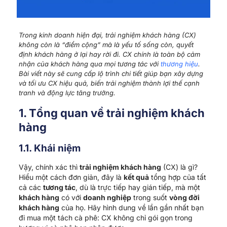
Trong kinh doanh hiện đại, trải nghiệm khách hàng (CX)
không còn là “điểm cộng” mà là yếu tố sống còn, quyết
định khách hàng ở lại hay rời đi. CX chính là toàn bộ cảm
nhận của khách hàng qua mọi tương tác với
thương hiệu
.
Bài viết này sẽ cung cấp lộ trình chi tiết giúp bạn xây dựng
và tối ưu CX hiệu quả, biến trải nghiệm thành lợi thế cạnh
tranh và động lực tăng trưởng.
1. Tổng quan về trải nghiệm khách
hàng
1.1. Khái niệm
Vậy, chính xác thì
t
rải nghiệm khách hàng
(CX) là gì?
Hiểu một cách đơn giản, đây là
kết quả
tổng hợp của tất
cả các
tương tác
, dù là trực tiếp hay gián tiếp, mà một
khách hàng
có với
doanh nghiệp
trong suốt
vòng đời
khách hàng
của họ. Hãy hình dung về lần gần nhất bạn
đi mua một tách cà phê: CX không chỉ gói gọn trong