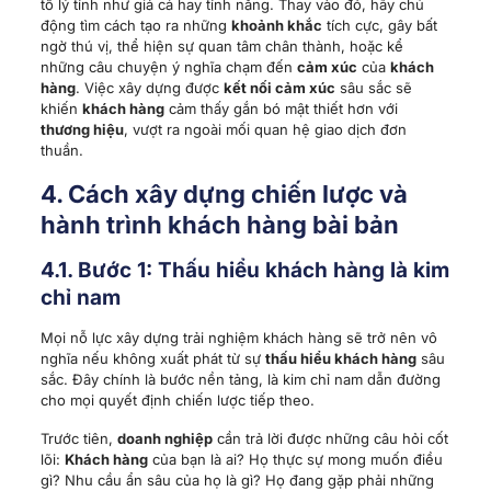
tố lý tính như giá cả hay tính năng. Thay vào đó, hãy chủ
động tìm cách tạo ra những
khoảnh khắc
tích cực, gây bất
ngờ thú vị, thể hiện sự quan tâm chân thành, hoặc kể
những câu chuyện ý nghĩa chạm đến
cảm xúc
của
khách
hàng
. Việc xây dựng được
kết nối cảm xúc
sâu sắc sẽ
khiến
khách hàng
cảm thấy gắn bó mật thiết hơn với
thương hiệu
, vượt ra ngoài mối quan hệ giao dịch đơn
thuần.
4. Cách xây dựng chiến lược và
hành trình khách hàng bài bản
4.1. Bước 1: Thấu hiểu khách hàng là kim
chỉ nam
Mọi nỗ lực xây dựng trải nghiệm khách hàng sẽ trở nên vô
nghĩa nếu không xuất phát từ sự
thấu hiểu khách hàng
sâu
sắc. Đây chính là bước nền tảng, là kim chỉ nam dẫn đường
cho mọi quyết định chiến lược tiếp theo.
Trước tiên,
doanh nghiệp
cần trả lời được những câu hỏi cốt
lõi:
Khách hàng
của bạn là ai? Họ thực sự mong muốn điều
gì? Nhu cầu ẩn sâu của họ là gì? Họ đang gặp phải những