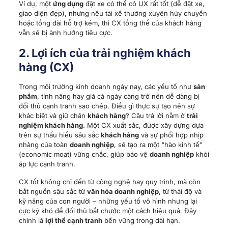
Ví dụ, một
ứng dụng
đặt xe có thể có UX rất tốt (dễ đặt xe,
giao diện đẹp), nhưng nếu tài xế thường xuyên hủy chuyến
hoặc tổng đài hỗ trợ kém, thì CX tổng thể của khách hàng
vẫn sẽ bị ảnh hưởng tiêu cực.
2. Lợi ích của trải nghiệm khách
hàng (CX)
Trong môi trường kinh doanh ngày nay, các yếu tố như
sản
phẩm
, tính năng hay giá cả ngày càng trở nên dễ dàng bị
đối thủ cạnh tranh sao chép. Điều gì thực sự tạo nên sự
khác biệt và giữ chân
khách hàng
? Câu trả lời nằm ở
trải
nghiệm khách hàng
. Một CX xuất sắc, được xây dựng dựa
trên sự thấu hiểu sâu sắc
khách hàng
và sự phối hợp nhịp
nhàng của toàn
doanh nghiệp
, sẽ tạo ra một “hào kinh tế”
(economic moat) vững chắc, giúp bảo vệ
doanh nghiệp
khỏi
áp lực cạnh tranh.
CX tốt không chỉ đến từ công nghệ hay quy trình, mà còn
bắt nguồn sâu sắc từ
văn hóa doanh nghiệp
, từ thái độ và
kỹ năng của con người – những yếu tố vô hình nhưng lại
cực kỳ khó để đối thủ bắt chước một cách hiệu quả. Đây
chính là
lợi thế cạnh tranh
bền vững trong dài hạn.