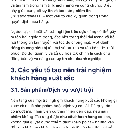
và tận tâm trong tâm trí
khách hàng
và công chúng. Điều
này giúp củng cố
uy tín
và tạo dựng
niềm tin
(
Trustworthiness
) – một yếu tố cực kỳ quan trọng trong
quyết định mua hàng.
Ngược lại, chỉ một vài
trải nghiệm tiêu cực
cũng có thể gây
ra tổn hại nghiêm trọng, đặc biệt trong thời đại mạng xã hội
nơi thông tin lan truyền với tốc độ chóng mặt. Một
danh
tiếng thương hiệu
bị tổn hại sẽ rất khó và tốn kém để khôi
phục. Do đó, quản lý và tối ưu hóa CX chính là cách chủ
động bảo vệ và nâng cao
uy tín
cho
doanh nghiệp
.
3. Các yếu tố tạo nên trải nghiệm
khách hàng xuất sắc
3.1. Sản phẩm/Dịch vụ vượt trội
Nền tảng của mọi trải nghiệm khách hàng xuất sắc không gì
khác chính là
sản phẩm
hoặc
dịch vụ
cốt lõi. Dù quy trình
có mượt mà, nhân viên có thân thiện đến đâu, nếu
sản
phẩm
không đáp ứng được
nhu cầu khách hàng
cơ bản,
không giải quyết được “điểm đau” (pain point – những vấn
đề, khó khăn mà khách hàng gặp phải) của họ, thì mọi nỗ