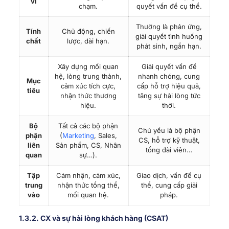
vi
chạm.
quyết vấn đề cụ thể.
Thường là phản ứng,
Tính
Chủ động, chiến
giải quyết tình huống
chất
lược, dài hạn.
phát sinh, ngắn hạn.
Xây dựng mối quan
Giải quyết vấn đề
hệ, lòng trung thành,
nhanh chóng, cung
Mục
cảm xúc tích cực,
cấp hỗ trợ hiệu quả,
tiêu
nhận thức thương
tăng sự hài lòng tức
hiệu.
thời.
Bộ
Tất cả các bộ phận
Chủ yếu là bộ phận
phận
(
Marketing
, Sales,
CS, hỗ trợ kỹ thuật,
liên
Sản phẩm, CS, Nhân
tổng đài viên…
quan
sự…).
Tập
Cảm nhận, cảm xúc,
Giao dịch, vấn đề cụ
trung
nhận thức tổng thể,
thể, cung cấp giải
vào
mối quan hệ.
pháp.
1.3.2. CX và sự hài lòng khách hàng (CSAT)