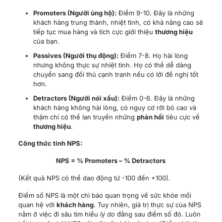
Detractors (Người nói xấu):
Điểm 0-6. Đây là những
khách hàng không hài lòng, có nguy cơ rời bỏ cao và
thậm chí có thể lan truyền những
phản hồi
tiêu cực về
thương hiệu
.
Công thức tính NPS:
NPS = % Promoters – % Detractors
(Kết quả NPS có thể dao động từ -100 đến +100).
Điểm số NPS là một chỉ báo quan trọng về sức khỏe mối
quan hệ với
khách hàng
. Tuy nhiên, giá trị thực sự của NPS
nằm ở việc đi sâu tìm hiểu
lý do
đằng sau điểm số đó. Luôn
kết hợp câu hỏi NPS với một câu hỏi mở như:
“Điều gì là lý
do chính cho điểm số bạn vừa chọn?”
.
Phản hồi
định tính
này sẽ cung cấp những insight quý giá giúp
doanh nghiệp
xác định nguyên nhân gốc rễ và đưa ra những hành động
cải thiện cụ thể, hiệu quả.
6.2. Customer Satisfaction Score
(CSAT)
Customer Satisfaction Score (CSAT)
là
chỉ số
dùng để đo