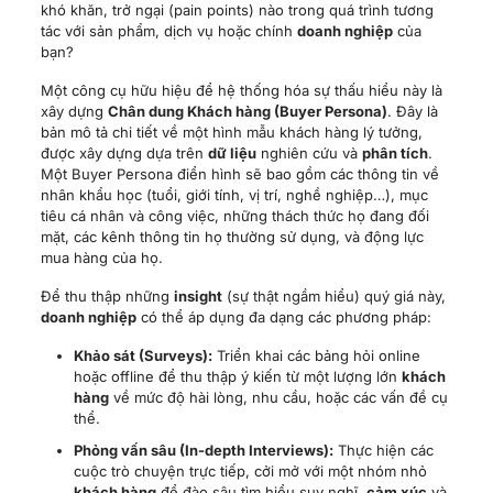
khó khăn, trở ngại (pain points) nào trong quá trình tương
tác với sản phẩm, dịch vụ hoặc chính
doanh nghiệp
của
bạn?
Một công cụ hữu hiệu để hệ thống hóa sự thấu hiểu này là
xây dựng
Chân dung Khách hàng (Buyer Persona)
. Đây là
bản mô tả chi tiết về một hình mẫu khách hàng lý tưởng,
được xây dựng dựa trên
dữ liệu
nghiên cứu và
phân tích
.
Một Buyer Persona điển hình sẽ bao gồm các thông tin về
nhân khẩu học (tuổi, giới tính, vị trí, nghề nghiệp…), mục
tiêu cá nhân và công việc, những thách thức họ đang đối
mặt, các kênh thông tin họ thường sử dụng, và động lực
mua hàng của họ.
Để thu thập những
insight
(sự thật ngầm hiểu) quý giá này,
doanh nghiệp
có thể áp dụng đa dạng các phương pháp:
Khảo sát (Surveys):
Triển khai các bảng hỏi online
hoặc offline để thu thập ý kiến từ một lượng lớn
khách
hàng
về mức độ hài lòng, nhu cầu, hoặc các vấn đề cụ
thể.
Phỏng vấn sâu (In-depth Interviews):
Thực hiện các
cuộc trò chuyện trực tiếp, cởi mở với một nhóm nhỏ
khách hàng
để đào sâu tìm hiểu suy nghĩ,
cảm xúc
và