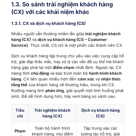
1.3. So sánh trải nghiệm khách hàng
(CX) với các khái niệm khác
1.3.1. CX và dịch vụ khách hàng (CS)
Nhiều người vẫn thường nhầm lẫn giữa
trải nghiệm khách
hàng (CX)
và
dịch vụ khách hàng (CS – Customer
Service)
. Thực chất, CS chỉ là một
phần
cấu thành nên CX.
Dịch vụ khách hàng tập trung chủ yếu vào việc cung cấp hỗ
trợ, giải đáp thắc mắc, hay xử lý các vấn đề
cụ thể
mà khách
hàng gặp phải tại một
điểm chạm
nhất định. Ngược lại, CX
mang tính
chủ động
và bao trùm toàn bộ
hành trình khách
hàng
. CX liên quan nhiều hơn đến
cảm xúc
và
nhận thức
tổng thể
của khách hàng về thương hiệu, trong khi CS
thường mang tính
phản ứng
, giải quyết một tình huống phát
sinh. Để dễ hình dung hơn, hãy xem bảng so sánh sau:
Tiêu
Trải nghiệm khách
Dịch vụ khách hàng
chí
hàng (CX)
(CS)
Toàn bộ hành trình
Tập trung vào các
Phạm
khách hàng, mọi điểm
tương tác hỗ trợ, giải