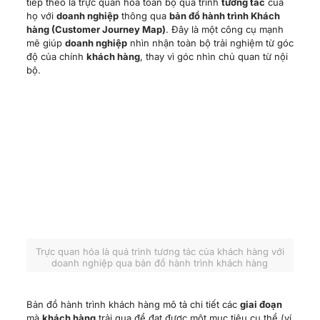
tiếp theo là trực quan hóa toàn bộ quá trình
tương tác
của
họ với
doanh nghiệp
thông qua
bản đồ hành trình Khách
hàng (Customer Journey Map)
. Đây là một công cụ mạnh
mẽ giúp
doanh nghiệp
nhìn nhận toàn bộ trải nghiệm từ góc
độ của chính
khách hàng
, thay vì góc nhìn chủ quan từ nội
bộ.
Trực quan hóa là quá trình tương tác của khách hàng với
doanh nghiệp qua bản đồ hành trình khách hàng
Bản đồ hành trình khách hàng mô tả chi tiết các
giai đoạn
mà
khách hàng
trải qua để đạt được một mục tiêu cụ thể (ví
dụ: mua một sản phẩm, đăng ký một dịch vụ, giải quyết một
vấn đề). Các
giai đoạn
phổ biến trong một
hành trình
khách hàng
thường bao gồm (có thể điều chỉnh tùy theo
mô hình
kinh doanh
):
Nhận biết (Awareness):
Khách hàng lần đầu biết đến
thương hiệu
hoặc nhu cầu về sản phẩm/dịch vụ.
Cân nhắc (Consideration):
Khách hàng tìm hiểu, so
sánh các lựa chọn khác nhau.