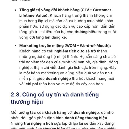
Tăng giá trị vòng đời khách hàng (CLV – Customer
Lifetime Value):
Khách hàng trung thành không chỉ
mua hàng lặp lại mà còn có xu hướng mua nhiều sản
phẩm hơn, sử dụng các dịch vụ cao cấp hơn, dẫn đến
tổng giá trị chi tiêu của họ cho
thương hiệu
trong suốt
vòng đời tăng lên đáng kể.
Marketing truyền miệng (WOM – Word-of-Mouth):
Khách hàng có
trải nghiệm tích cực
sẽ trở thành
những người ủng hộ nhiệt thành. Họ sẵn sàng chia sẻ
trải nghiệm tốt đẹp của mình với bạn bè, gia đình, đồng
nghiệp, thậm chí viết đánh giá tích cực trên mạng. Đây
là một kênh marketing vô cùng hiệu quả và gần như
miễn phí, giúp
doanh nghiệp
thu hút khách hàng mới
với
chi phí
thấp hơn và mức độ tin cậy cao hơn.
2.3. Củng cố
uy tín
và
danh tiếng
thương hiệu
Mỗi
tương tác
của
khách hàng
với
doanh nghiệp
, dù nhỏ
nhất, đều góp phần định hình
danh tiếng thương hiệu
.
Những
trải nghiệm tích cực
lặp đi lặp lại sẽ dần xây dựng
nên một hình ảnh
thương hiệu
đáng tin cậy, chuyên nghiệp