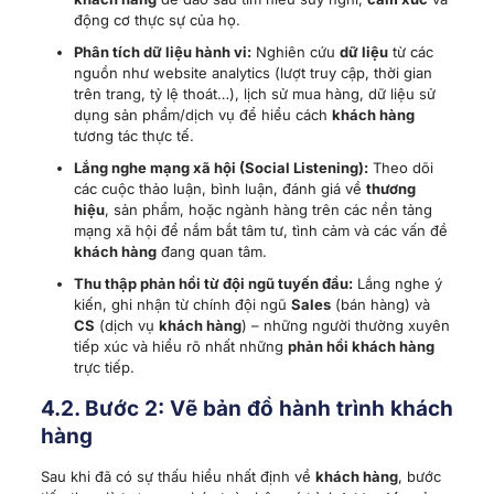
động cơ thực sự của họ.
Phân tích dữ liệu hành vi:
Nghiên cứu
dữ liệu
từ các
nguồn như website analytics (lượt truy cập, thời gian
trên trang, tỷ lệ thoát…), lịch sử mua hàng, dữ liệu sử
dụng sản phẩm/dịch vụ để hiểu cách
khách hàng
tương tác thực tế.
Lắng nghe mạng xã hội (Social Listening):
Theo dõi
các cuộc thảo luận, bình luận, đánh giá về
thương
hiệu
, sản phẩm, hoặc ngành hàng trên các nền tảng
mạng xã hội để nắm bắt tâm tư, tình cảm và các vấn đề
khách hàng
đang quan tâm.
Thu thập phản hồi từ đội ngũ tuyến đầu:
Lắng nghe ý
kiến, ghi nhận từ chính đội ngũ
Sales
(bán hàng) và
CS
(dịch vụ
khách hàng
) – những người thường xuyên
tiếp xúc và hiểu rõ nhất những
phản hồi khách hàng
trực tiếp.
4.2. Bước 2: Vẽ b
ản đồ hành trình khách
hàng
Sau khi đã có sự thấu hiểu nhất định về
khách hàng
, bước