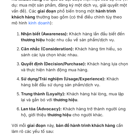
Quyết định (Decision/Purchase):
Khách hàng lựa chọn
và thực hiện hành động mua hàng.
Sử dụng/Trải nghiệm (Usage/Experience):
Khách
hàng bắt đầu sử dụng sản phẩm/dịch vụ.
Trung thành (Loyalty):
Khách hàng hài lòng, mua lặp
lại và gắn bó với
thương hiệu
.
Lan tỏa (Advocacy):
Khách hàng trở thành người ủng
hộ, giới thiệu
thương hiệu
cho người khác.
Với mỗi
giai đoạn
này,
bản đồ hành trình khách hàng
cần
làm rõ các yếu tố sau:
Hành động của khách hàng:
Họ làm gì ở
giai đoạn
này? (VD: Tìm kiếm Google, đọc review, gọi điện tư
vấn, thêm vào giỏ hàng…).
Điểm chạm (Touchpoints):
Khách hàng
tương tác
với
doanh nghiệp
qua những kênh nào? (VD: Website,
mạng xã hội, email, quảng cáo,
nhân viên
bán hàng,
ứng dụng,…).
Suy nghĩ và cảm xúc:
Khách hàng nghĩ gì và cảm thấy
thế nào ở từng
điểm chạm
? (VD: Phấn khích, tò mò,