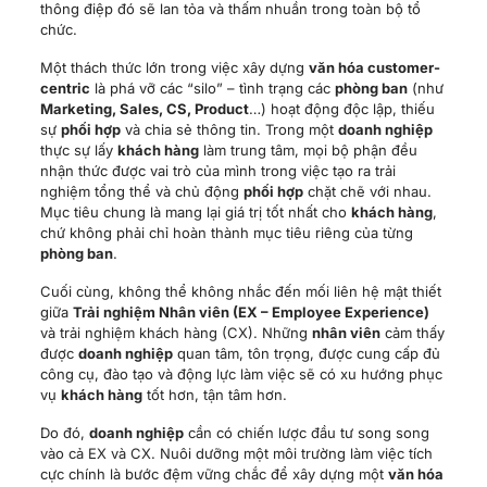
Mục tiêu chung là mang lại giá trị tốt nhất cho
khách hàng
,
chứ không phải chỉ hoàn thành mục tiêu riêng của từng
phòng ban
.
Cuối cùng, không thể không nhắc đến mối liên hệ mật thiết
giữa
Trải nghiệm Nhân viên (EX – Employee Experience)
và trải nghiệm khách hàng (CX). Những
nhân viên
cảm thấy
được
doanh nghiệp
quan tâm, tôn trọng, được cung cấp đủ
công cụ, đào tạo và động lực làm việc sẽ có xu hướng phục
vụ
khách hàng
tốt hơn, tận tâm hơn.
Do đó,
doanh nghiệp
cần có chiến lược đầu tư song song
vào cả EX và CX. Nuôi dưỡng một môi trường làm việc tích
cực chính là bước đệm vững chắc để xây dựng một
văn hóa
lấy khách hàng làm trung tâm
thực sự hiệu quả.
6. Cách đo lường CX chính xác
Việc xây dựng và tối ưu trải nghiệm khách hàng không thể
thiếu đi công đoạn đo lường. Các chỉ số đo lường CX đóng
vai trò như chiếc “la bàn”, giúp doanh nghiệp xác định
phương hướng, đánh giá hiệu quả của các nỗ lực cải tiến và
đưa ra những quyết định dựa trên dữ liệu thực tế.