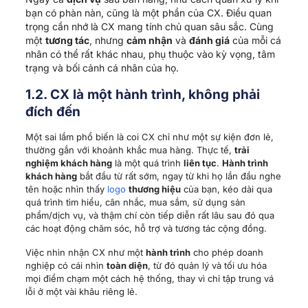
bạn có phàn nàn, cũng là một phần của CX. Điều quan
trọng cần nhớ là CX mang tính chủ quan sâu sắc. Cùng
một
tương tác
, nhưng
cảm nhận
và
đánh giá
của mỗi cá
nhân có thể rất khác nhau, phụ thuộc vào kỳ vọng, tâm
trạng và bối cảnh cá nhân của họ.
1.2. CX là một hành trình, không phải
đích đến
Một sai lầm phổ biến là coi CX chỉ như một sự kiện đơn lẻ,
thường gắn với khoảnh khắc mua hàng. Thực tế,
trải
nghiệm khách hàng
là một quá trình
liên tục
.
Hành trình
khách hàng
bắt đầu từ rất sớm, ngay từ khi họ lần đầu nghe
tên hoặc nhìn thấy
logo
thương hiệu
của bạn, kéo dài qua
quá trình tìm hiểu, cân nhắc, mua sắm, sử dụng sản
phẩm/dịch vụ, và thậm chí còn tiếp diễn rất lâu sau đó qua
các hoạt động chăm sóc, hỗ trợ và tương tác cộng đồng.
Việc nhìn nhận CX như một
hành trình
cho phép doanh
nghiệp có cái nhìn
toàn diện
, từ đó quản lý và tối ưu hóa
mọi điểm chạm một cách hệ thống, thay vì chỉ tập trung vá
lỗi ở một vài khâu riêng lẻ.