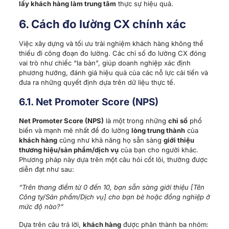
6.1.
Net Promoter Score (NPS)
Net Promoter Score (NPS)
là một trong những
chỉ số
phổ
biến và mạnh mẽ nhất để đo lường
lòng trung thành
của
khách hàng
cũng như khả năng họ sẵn sàng
giới thiệu
thương hiệu/sản phẩm/dịch vụ
của bạn cho người khác.
Phương pháp này dựa trên một câu hỏi cốt lõi, thường được
diễn đạt như sau:
“Trên thang điểm từ 0 đến 10, bạn sẵn sàng giới thiệu [Tên
Công ty/Sản phẩm/Dịch vụ] cho bạn bè hoặc đồng nghiệp ở
mức độ nào?”
Dựa trên câu trả lời,
khách hàng
được phân thành ba nhóm:
Promoters (Người ủng hộ):
Điểm 9-10. Đây là những
khách hàng trung thành, nhiệt tình, có khả năng cao sẽ
tiếp tục mua hàng và tích cực giới thiệu
thương hiệu
của bạn.
Passives (Người thụ động):
Điểm 7-8. Họ hài lòng
nhưng không thực sự nhiệt tình. Họ có thể dễ dàng
chuyển sang đối thủ cạnh tranh nếu có lời đề nghị tốt
hơn.