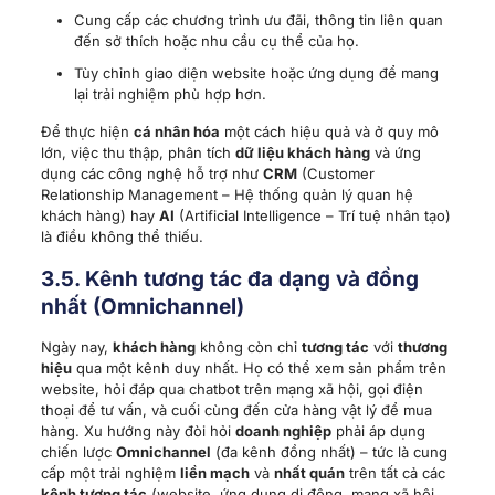
Cung cấp các chương trình ưu đãi, thông tin liên quan
đến sở thích hoặc nhu cầu cụ thể của họ.
Tùy chỉnh giao diện website hoặc ứng dụng để mang
lại trải nghiệm phù hợp hơn.
Để thực hiện
cá nhân hóa
một cách hiệu quả và ở quy mô
lớn, việc thu thập, phân tích
dữ liệu khách hàng
và ứng
dụng các công nghệ hỗ trợ như
CRM
(Customer
Relationship Management – Hệ thống quản lý quan hệ
khách hàng) hay
AI
(Artificial Intelligence – Trí tuệ nhân tạo)
là điều không thể thiếu.
3.5. Kênh tương tác đa dạng và đồng
nhất (
Omnichannel
)
Ngày nay,
khách hàng
không còn chỉ
tương tác
với
thương
hiệu
qua một kênh duy nhất. Họ có thể xem sản phẩm trên
website, hỏi đáp qua chatbot trên mạng xã hội, gọi điện
thoại để tư vấn, và cuối cùng đến cửa hàng vật lý để mua
hàng. Xu hướng này đòi hỏi
doanh nghiệp
phải áp dụng
chiến lược
Omnichannel
(đa kênh đồng nhất) – tức là cung
cấp một trải nghiệm
liền mạch
và
nhất quán
trên tất cả các
kênh tương tác
(website, ứng dụng di động, mạng xã hội,