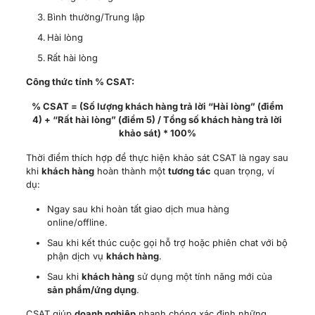
Thời điểm thích hợp để thực hiện khảo sát CSAT là ngay sau
khi
khách hàng
hoàn thành một
tương tác
quan trọng, ví
dụ:
Ngay sau khi hoàn tất giao dịch mua hàng
online/offline.
Sau khi kết thúc cuộc gọi hỗ trợ hoặc phiên chat với bộ
phận dịch vụ
khách hàng
.
Sau khi
khách hàng
sử dụng một tính năng mới của
sản phẩm/ứng dụng
.
CSAT giúp
doanh nghiệp
nhanh chóng xác định những
điểm yếu trong các
tương tác cụ thể
và đưa ra điều chỉnh
kịp thời để cải thiện
sự hài lòng
ngay lập tức.
6.3.
Customer Effort Score (CES)
Customer Effort Score (CES)
tập trung vào việc đo lường
mức độ
nỗ lực
mà
khách hàng
phải bỏ ra để hoàn thành
một công việc cụ thể khi
tương tác
với
doanh nghiệp
. Các
công việc này có thể là tìm kiếm thông tin trên website, thực
hiện quy trình mua hàng, hay giải quyết một vấn đề với bộ